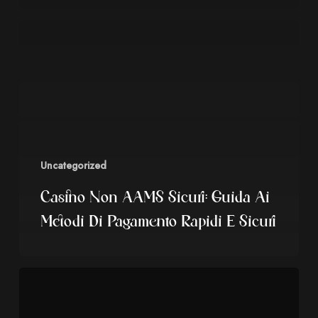
Uncategorized
Casino Non AAMS Sicuri: Guida Ai
Metodi Di Pagamento Rapidi E Sicuri