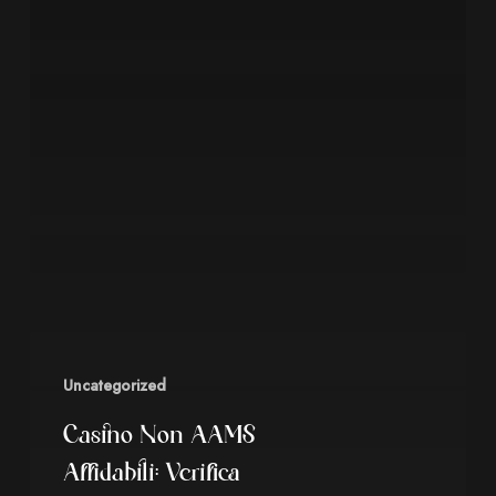
Uncategorized
Casino Non AAMS
Affidabili: Verifica