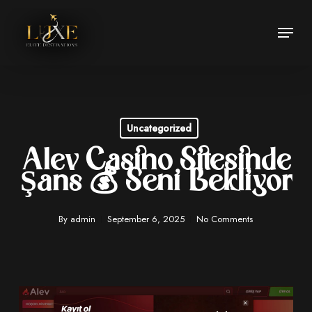
Skip
Menu
to
Close
main
Menu
content
Uncategorized
Alev Casino Sitesinde
Şans 💰 Seni Bekliyor
By
admin
September 6, 2025
No Comments