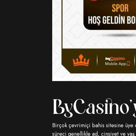
ByCasino’
Birçok çevrimiçi bahis sitesine üye ol
süreci genellikle ad, cinsiyet ve yaş