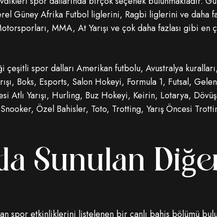
vdikleri spor dallarında birçok seçenek bulunmaktadır. G
el Güney Afrika Futbol liglerini, Ragbi liglerini ve daha f
Motorsporları, MMA, At Yarışı ve çok daha fazlası gibi en ç
 çeşitli spor dalları Amerikan futbolu, Avustralya kurallar
rışı, Boks, Esports, Salon Hokeyi, Formula 1, Futsal, Gelen
cesi Atlı Yarışı, Hurling, Buz Hokeyi, Keirin, Lotarya, Döv
 Snooker, Özel Bahisler, Toto, Trotting, Yarış Öncesi Trott
da Sunulan Diğe
an spor etkinliklerini listelenen bir canlı bahis bölümü b