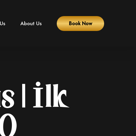
 Us
About Us
Book Now
 | İlk
00