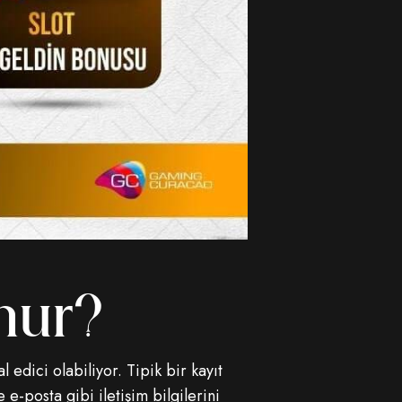
nur?
l edici olabiliyor. Tipik bir kayıt
 e-posta gibi iletişim bilgilerini