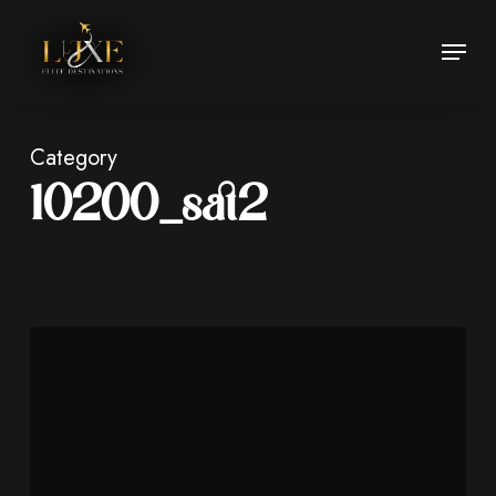
Skip
Menu
to
Close
main
Menu
content
Category
10200_sat2