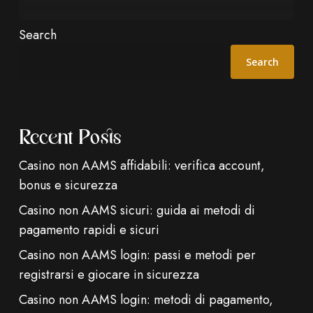
Search
Search
Recent Posts
Casino non AAMS affidabili: verifica account,
bonus e sicurezza
Casino non AAMS sicuri: guida ai metodi di
pagamento rapidi e sicuri
Casino non AAMS login: passi e metodi per
registrarsi e giocare in sicurezza
Casino non AAMS login: metodi di pagamento,