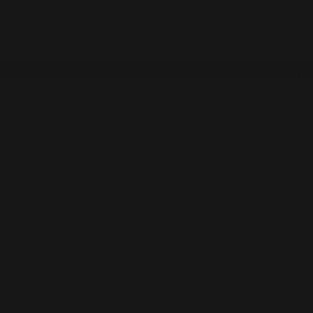
Join Our Email List