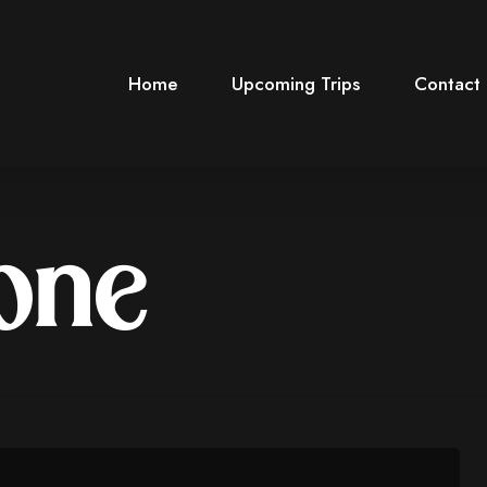
Home
Upcoming Trips
Contact
one