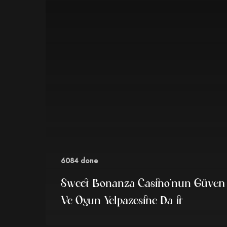
6084 done
Sweet Bonanza Casino’nun Güveni
Ve Oyun Yelpazesine Dair