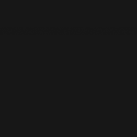
Join Our Email List