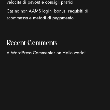
velocità di payout e consigli pratici
Casino non AAMS login: bonus, requisiti di
scommessa e metodi di pagamento
Recent Comments
A WordPress Commenter
on
Hello world!