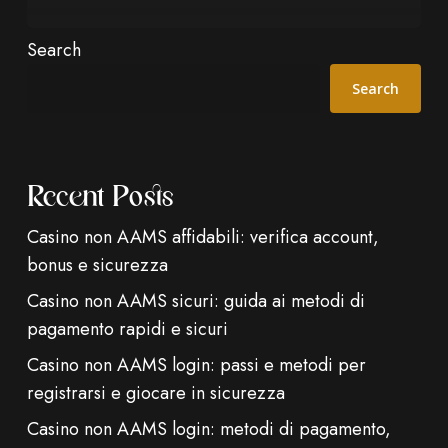
Search
Search
Recent Posts
Casino non AAMS affidabili: verifica account,
bonus e sicurezza
Casino non AAMS sicuri: guida ai metodi di
pagamento rapidi e sicuri
Casino non AAMS login: passi e metodi per
registrarsi e giocare in sicurezza
Casino non AAMS login: metodi di pagamento,