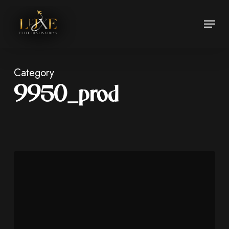
Skip
Menu
to
Close
main
Menu
content
Category
9950_prod