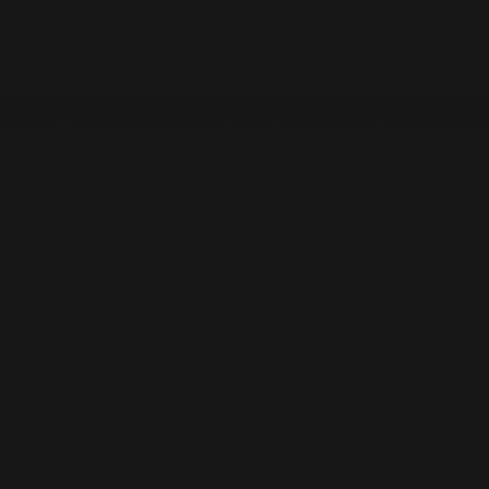
Join Our Email List