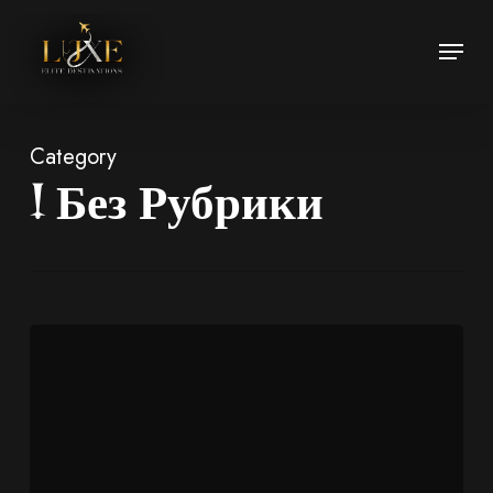
Skip
Menu
to
Close
main
Menu
content
Category
! Без Рубрики