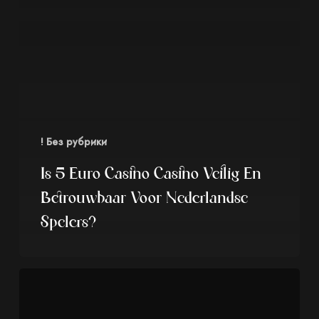
! Без рубрики
Is 5 Euro Casino Casino Veilig En
Betrouwbaar Voor Nederlandse
Spelers?