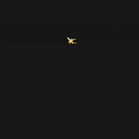
Join Our Email List