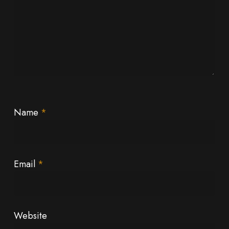
Name
*
Email
*
Website