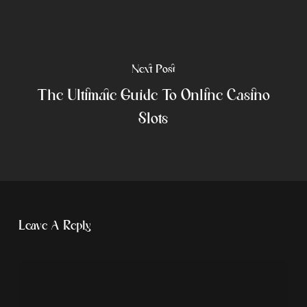
Next Post
The Ultimate Guide To Online Casino
Slots
Leave A Reply