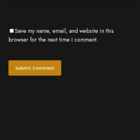
Save my name, email, and website in this
browser for the next time I comment.