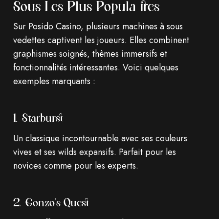
Sous Les Plus Populaires
Sur Posido Casino, plusieurs machines à sous
vedettes captivent les joueurs. Elles combinent
graphismes soignés, thèmes immersifs et
fonctionnalités intéressantes. Voici quelques
exemples marquants :
1. Starburst
Un classique incontournable avec ses couleurs
vives et ses wilds expansifs. Parfait pour les
novices comme pour les experts.
2. Gonzo’s Quest