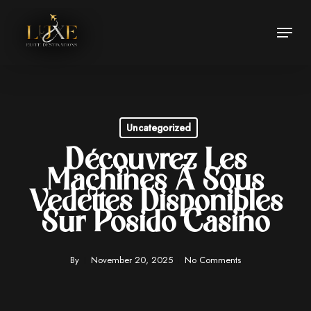
Skip
Menu
to
Close
main
Menu
content
Uncategorized
Découvrez Les
Machines À Sous
Vedettes Disponibles
Sur Posido Casino
By
November 20, 2025
No Comments