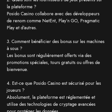
la plateforme ?
Posido Casino collabore avec des développeurs
de renom comme NetEnt, Play’n GO, Pragmatic
Play et d’autres.
3. Comment bénéficier des bonus sur les machines
à sous ?
Les bonus sont régulièrement offerts via des
promotions spéciales, tours gratuits ou offres de
bienvenue.
4. Est-ce que Posido Casino est sécurisé pour les
joueurs ?
Absolument, la plateforme est réglementée et
utilise des technologies de cryptage avancées
pour protéger les données.