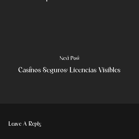
Next Post
Casinos Seguros: Licencias Visibles
Leave A Reply