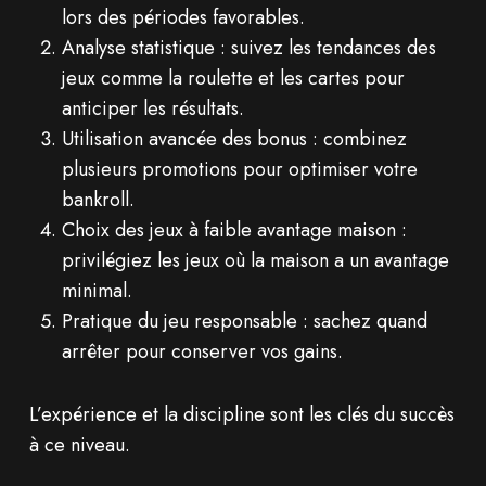
lors des périodes favorables.
Analyse statistique : suivez les tendances des
jeux comme la roulette et les cartes pour
anticiper les résultats.
Utilisation avancée des bonus : combinez
plusieurs promotions pour optimiser votre
bankroll.
Choix des jeux à faible avantage maison :
privilégiez les jeux où la maison a un avantage
minimal.
Pratique du jeu responsable : sachez quand
arrêter pour conserver vos gains.
L’expérience et la discipline sont les clés du succès
à ce niveau.