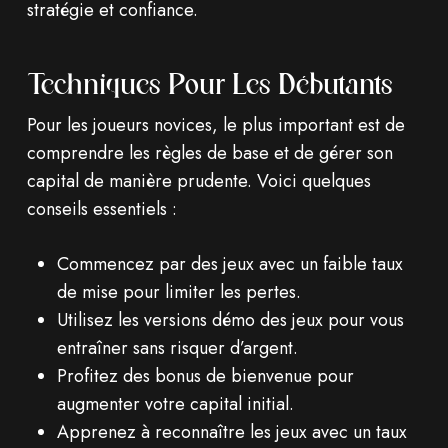
stratégie et confiance.
Techniques Pour Les Débutants
Pour les joueurs novices, le plus important est de
comprendre les règles de base et de gérer son
capital de manière prudente. Voici quelques
conseils essentiels :
Commencez par des jeux avec un faible taux
de mise pour limiter les pertes.
Utilisez les versions démo des jeux pour vous
entraîner sans risquer d’argent.
Profitez des bonus de bienvenue pour
augmenter votre capital initial.
Apprenez à reconnaître les jeux avec un taux