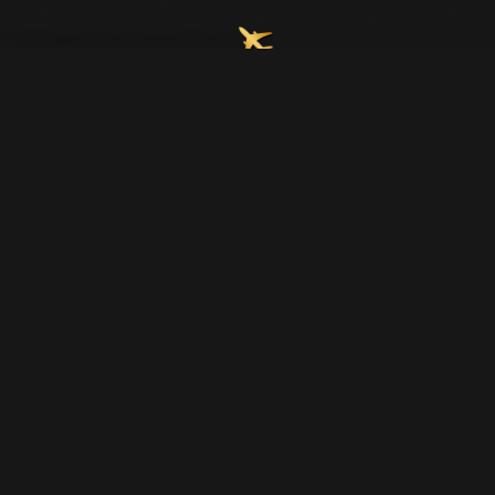
Join Our Email List
Home
About Us
Upcoming Trips
Contact Us