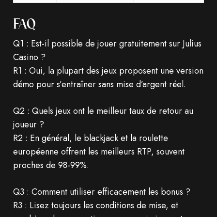
FAQ
Q1 : Est-il possible de jouer gratuitement sur Julius
Casino ?
R1 : Oui, la plupart des jeux proposent une version
démo pour s’entraîner sans mise d’argent réel.
Q2 : Quels jeux ont le meilleur taux de retour au
joueur ?
R2 : En général, le blackjack et la roulette
européenne offrent les meilleurs RTP, souvent
proches de 98-99%.
Q3 : Comment utiliser efficacement les bonus ?
R3 : Lisez toujours les conditions de mise, et