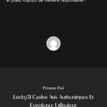
et jouez toujours de manière responsable !
Previous Post
Lucky31 Casino Avis Authentiques Et
Expérience Utilisateur