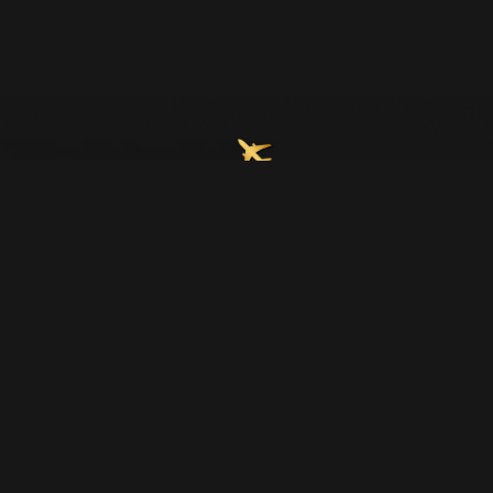
Join Our Email List