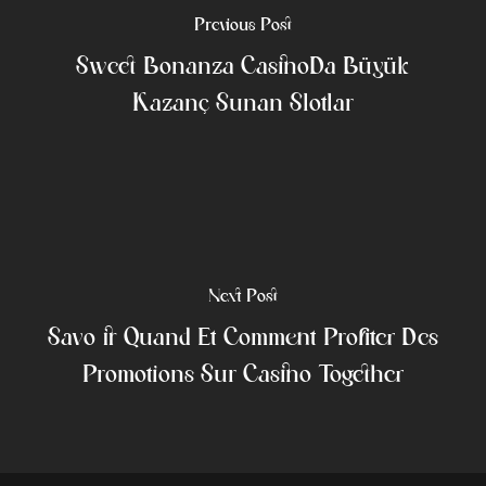
Previous Post
Sweet Bonanza Casinoda Büyük
Kazanç Sunan Slotlar
Next Post
Savoir Quand Et Comment Profiter Des
Promotions Sur Casino Together