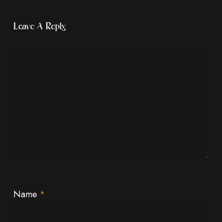
Leave A Reply
Name
*