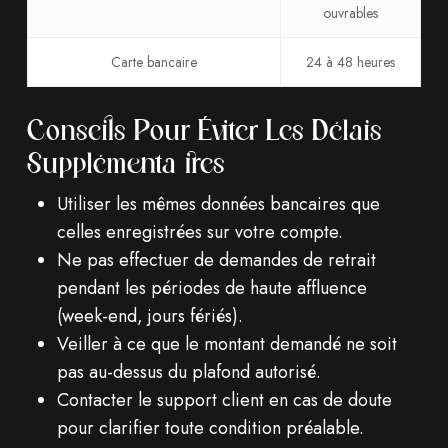
ouvrables
Carte bancaire
24 à 48 heures
Conseils Pour Éviter Les Délais
Supplémentaires
Utiliser les mêmes données bancaires que
celles enregistrées sur votre compte.
Ne pas effectuer de demandes de retrait
pendant les périodes de haute affluence
(week-end, jours fériés).
Veiller à ce que le montant demandé ne soit
pas au-dessus du plafond autorisé.
Contacter le support client en cas de doute
pour clarifier toute condition préalable.