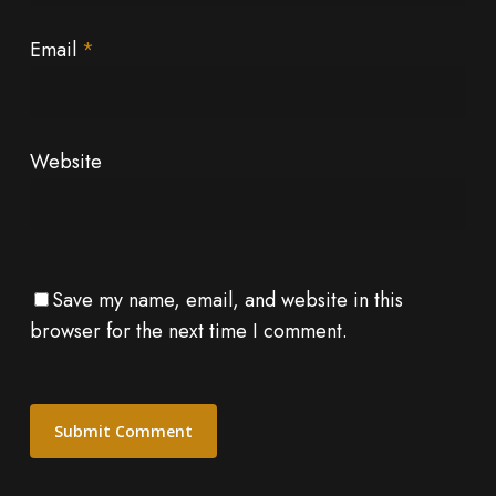
Email
*
Website
Save my name, email, and website in this
browser for the next time I comment.