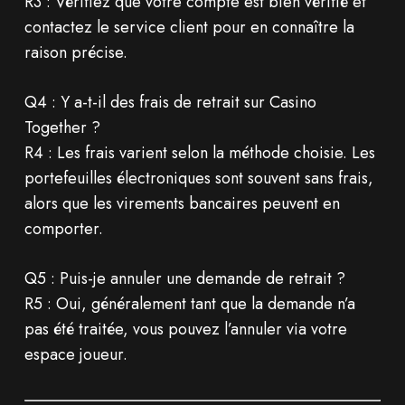
R3 : Vérifiez que votre compte est bien vérifié et
contactez le service client pour en connaître la
raison précise.
Q4 : Y a-t-il des frais de retrait sur Casino
Together ?
R4 : Les frais varient selon la méthode choisie. Les
portefeuilles électroniques sont souvent sans frais,
alors que les virements bancaires peuvent en
comporter.
Q5 : Puis-je annuler une demande de retrait ?
R5 : Oui, généralement tant que la demande n’a
pas été traitée, vous pouvez l’annuler via votre
espace joueur.