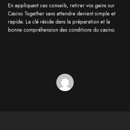
En appliquant ces conseils, retirer vos gains sur
Casino Together sans attendre devient simple et
rapide. La clé réside dans la préparation et la
bonne compréhension des conditions du casino.