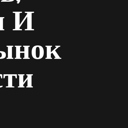
и И
ынок
сти