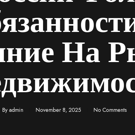
язанност
яние На Р
движимо
By
admin
November 8, 2025
No Comments