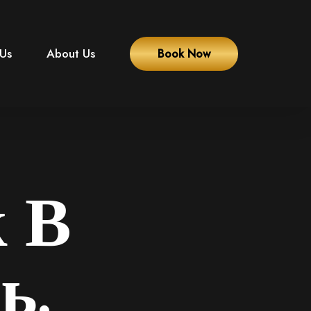
 Us
About Us
Book Now
 В
ь,