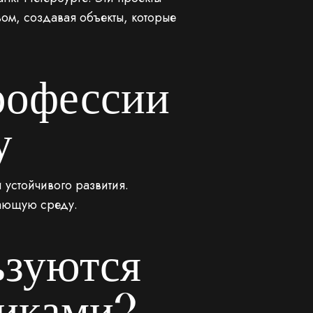
ом, создавая объекты, которые
рофессии
у
устойчивого развития.
жающую среду.
ьзуются