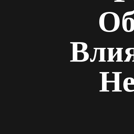
Об
Вли
Не