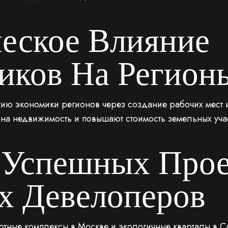
еское Влияние
иков На Регион
ию экономики регионов через создание рабочих мест 
 на недвижимость и повышают стоимость земельных учас
Успешных Прое
х Девелоперов
ные комплексы в Москве и экологичные кварталы в Са