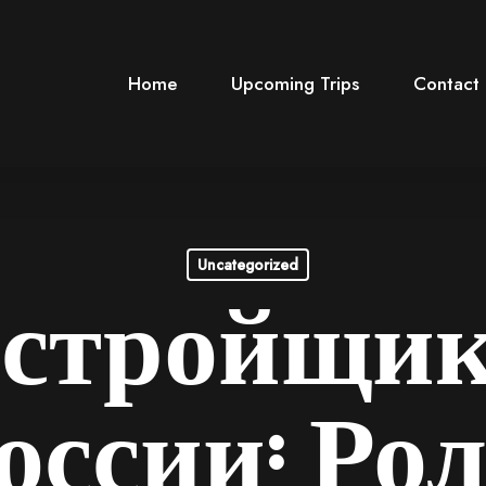
Home
Upcoming Trips
Contact
Uncategorized
астройщик
оссии: Рол