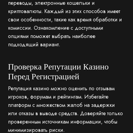
переводы, электронные кошельки и
криптовалюты. Каждый из этих способов имеет
свои особенности, такие как время обработки и
комиссии. Ознакомление с доступными
опциями поможет выбрать наиболее
подходящий вариант.
Проверка Репутации Казино
Перед Регистрацией
Репутация казино можно оценить по отзывам
игроков, форумам и рейтингам. Избегайте
платформ с множеством жалоб на задержки
или отказы в выводе средств. Доверяйте только
проверенным источникам информации, чтобы
минимизировать риски.