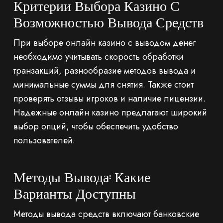
Критерии Выбора Казино С
Возможностью Вывода Средств
При выборе онлайн казино с выводом денег
необходимо учитывать скорость обработки
транзакций, разнообразие методов вывода и
минимальные суммы для снятия. Также стоит
проверять отзывы игроков и наличие лицензии.
Надежные онлайн казино предлагают широкий
выбор опций, чтобы обеспечить удобство
пользователей.
Методы Вывода: Какие
Варианты Доступны
Методы вывода средств включают банковские