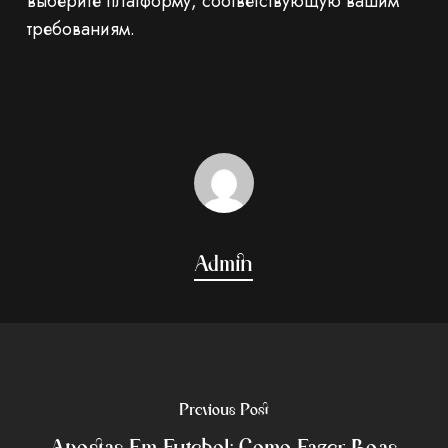
выберите платформу, соответствующую вашим
требованиям.
Admin
Previous Post