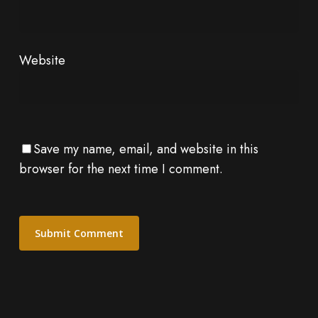
Website
Save my name, email, and website in this
browser for the next time I comment.