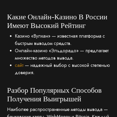
Какие Онлайн-Казино В России
Имеют Высокий Рейтинг
Казино «Вулкан» — известная платформа с
быстрым выводом средств.
Онлайн-казино «Эльдорадо» — предлагает
множество методов вывода.
сайт
— надежный выбор с высокой степенью
доверия.
Разбор Популярных Способов
Получения Выигрышей
Наиболее распространенные методы вывода —
банковские карты, WebMoney и Bitcoin. Каждый