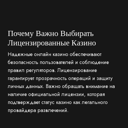
Почему Важно Выбирать
Лицензированные Казино
Надежные онлайн казино обеспечивают
безопасность пользователей и соблюдение
правил регуляторов. Лицензирование
гарантирует прозрачность операций и защиту
личных данных. Важно обращать внимание на
наличие официальной лицензии, которая
подтверждает статус казино как легального
провайдера развлечений.