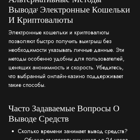
Альтернативные Методы
Вывода: Электронные Кошельки
И Криптовалюты
Электронные кошельки и криптовалюты
позволяют быстро получить выигрыш без
необходимости указывать личные данные. Эти
методы особенно удобны для пользователей,
ценящих анонимность и скорость. Убедитесь,
что выбранный онлайн-казино поддерживает
такие способы.
Часто Задаваемые Вопросы О
Выводе Средств
Сколько времени занимает вывод средств?