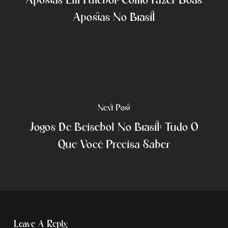
Apostas Em Futebol: Como Fazer Boas
Apostas No Brasil
Next Post
Jogos De Beisebol No Brasil: Tudo O
Que Você Precisa Saber
Leave A Reply