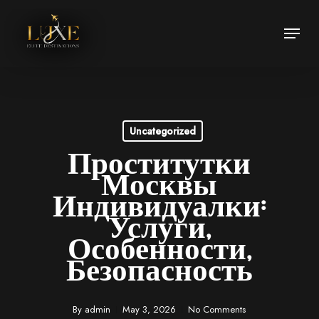
Skip
Menu
to
Close
main
Menu
content
Uncategorized
Проститутки
Москвы
Индивидуалки:
Услуги,
Особенности,
Безопасность
By
admin
May 3, 2026
No Comments