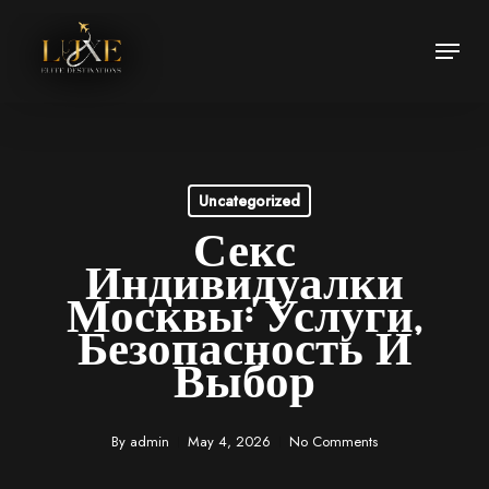
Skip
Menu
to
Close
main
Menu
content
Uncategorized
Секс
Индивидуалки
Москвы: Услуги,
Безопасность И
Выбор
By
admin
May 4, 2026
No Comments