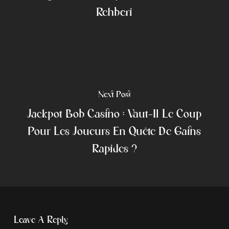
Rehberi
Next Post
Jackpot Bob Casino : Vaut-Il Le Coup
Pour Les Joueurs En Quête De Gains
Rapides ?
Leave A Reply