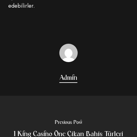
edebilirler.
Admin
Previous Post
1 King Casino Öne Çikan Bahis Türleri