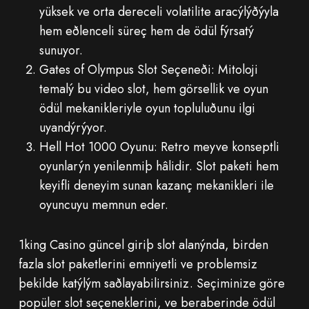
yüksek ve orta dereceli volatilite aracýlýðýyla
hem eðlenceli süreç hem de ödül fýrsatý
sunuyor.
Gates of Olympus Slot Seçeneði: Mitoloji
temalý bu video slot, hem görsellik ve oyun
ödül mekanikleriyle oyun topluluðunu ilgi
uyandýrýyor.
Hell Hot 1000 Oyunu: Retro meyve konseptli
oyunlarýn yenilenmiþ hâlidir. Slot paketi hem
keyifli deneyim sunan kazanç mekanikleri ile
oyuncuyu memnun eder.
1king Casino güncel giriþ slot alanýnda, birden
fazla slot paketlerini emniyetli ve problemsiz
þekilde katýlým saðlayabilirsiniz. Seçiminize göre
popüler slot seçeneklerini, ve beraberinde ödül