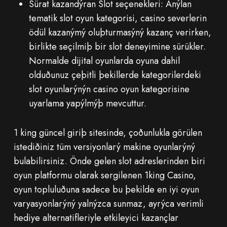
Sürat kazandýran Slot seçenekleri: Anýlan
tematik slot oyun kategorisi, casino severlerin
ödül kazanýmý oluþturmasýný kazanç verirken,
birlikte seçilmiþ bir slot deneyimine sürükler.
Normalde dijital oyunlarda oyuna dahil
olduðunuz çeþitli þekillerde kategorilerdeki
slot oyunlarýnýn casino oyun kategorisine
uyarlama yapýlmýþ mevcuttur.
1 king güncel giriþ sitesinde, çoðunlukla görülen
istediðiniz tüm versiyonlarý makine oyunlarýný
bulabilirsiniz. Önde gelen slot adreslerinden biri
oyun platformu olarak sergilenen 1king Casino,
oyun topluluðuna sadece bu þekilde en iyi oyun
varyasyonlarýný yalnýzca sunmaz, ayrýca verimli
hediye alternatifleriyle etkileyici kazançlar