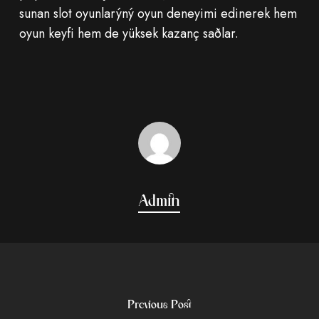
sunan slot oyunlarýný oyun deneyimi edinerek hem
oyun keyfi hem de yüksek kazanç saðlar.
Admin
Previous Post