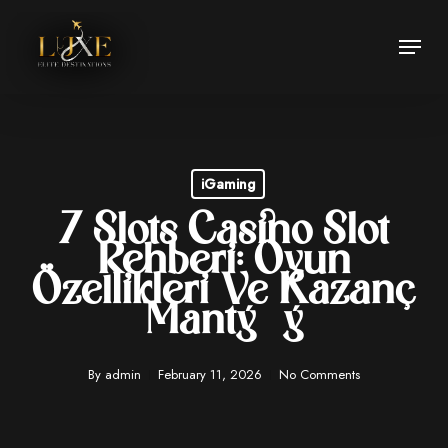
Skip
Menu
to
Close
main
Menu
content
iGaming
7 Slots Casino Slot
Rehberi: Oyun
Özellikleri Ve Kazanç
Mantýðý
By
admin
February 11, 2026
No Comments