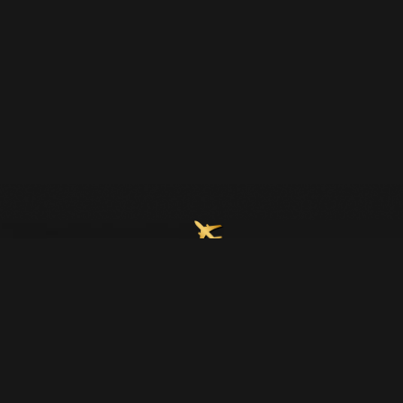
Join Our Email List