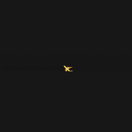
Join Our Email List