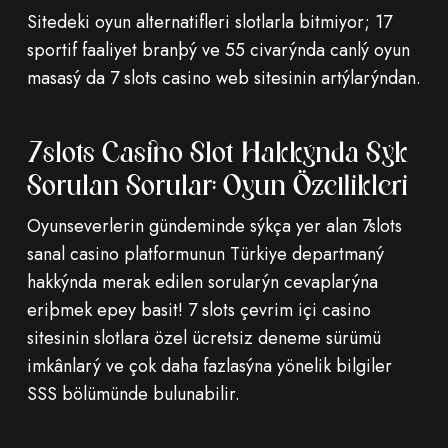
Sitedeki oyun alternatifleri slotlarla bitmiyor; 17
sportif faaliyet branþý ve 55 civarýnda canlý oyun
masasý da 7 slots casino web sitesinin artýlarýndan.
7slots Casino Slot Hakkýnda Sýk
Sorulan Sorular: Oyun Özellikleri
Oyunseverlerin gündeminde sýkça yer alan 7slots
sanal casino platformunun Türkiye departmaný
hakkýnda merak edilen sorularýn cevaplarýna
eriþmek epey basit! 7 slots çevrim içi casino
sitesinin slotlara özel ücretsiz deneme sürümü
imkânlarý ve çok daha fazlasýna yönelik bilgiler
SSS bölümünde bulunabilir.