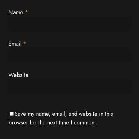
Name
*
Email
*
Website
Save my name, email, and website in this
browser for the next time I comment.