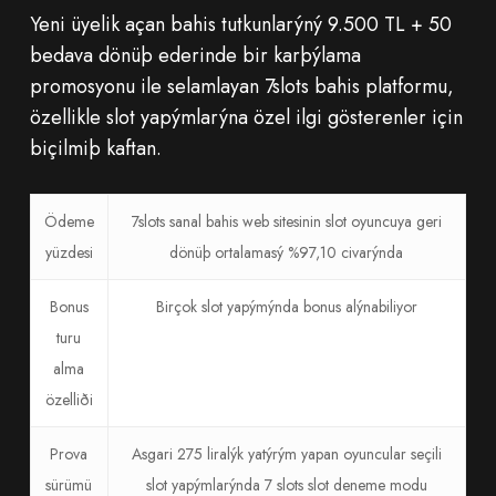
Yeni üyelik açan bahis tutkunlarýný 9.500 TL + 50
bedava dönüþ ederinde bir karþýlama
promosyonu ile selamlayan 7slots bahis platformu,
özellikle slot yapýmlarýna özel ilgi gösterenler için
biçilmiþ kaftan.
Ödeme
7slots sanal bahis web sitesinin slot oyuncuya geri
yüzdesi
dönüþ ortalamasý %97,10 civarýnda
Bonus
Birçok slot yapýmýnda bonus alýnabiliyor
turu
alma
özelliði
Prova
Asgari 275 liralýk yatýrým yapan oyuncular seçili
sürümü
slot yapýmlarýnda 7 slots slot deneme modu