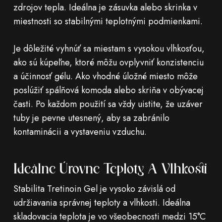
zdrojov tepla. Ideálna je zásuvka alebo skrinka v
miestnosti so stabilnými teplotnými podmienkami.
Je dôležité vyhnúť sa miestam s vysokou vlhkosťou,
ako sú kúpeľne, ktoré môžu ovplyvniť konzistenciu
a účinnosť gélu. Ako vhodné úložné miesto môže
poslúžiť spálňová komoda alebo skriňa v obývacej
časti. Po každom použití sa vždy uistite, že uzáver
tuby je pevne utesnený, aby sa zabránilo
kontaminácii a vystaveniu vzduchu.
Ideálne Úrovne Teploty A Vlhkosti
Stabilita Tretinoin Gel je vysoko závislá od
udržiavania správnej teploty a vlhkosti. Ideálna
skladovacia teplota je vo všeobecnosti medzi 15°C