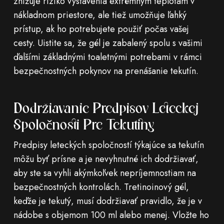
znižuje riziko vystavenia extrémnym teplotám v
nákladnom priestore, ale tiež umožňuje ľahký
prístup, ak ho potrebujete použiť počas vašej
cesty. Uistite sa, že gél je zabalený spolu s vašimi
ďalšími základnými toaletnými potrebami v rámci
bezpečnostných pokynov na prenášanie tekutín.
Dodržiavanie Predpisov Leteckej
Spoločnosti Pre Tekutiny
Predpisy leteckých spoločností týkajúce sa tekutín
môžu byť prísne a je nevyhnutné ich dodržiavať,
aby ste sa vyhli akýmkoľvek nepríjemnostiam na
bezpečnostných kontrolách. Tretinoinový gél,
keďže je tekutý, musí dodržiavať pravidlo, že je v
nádobe s objemom 100 ml alebo menej. Vložte ho