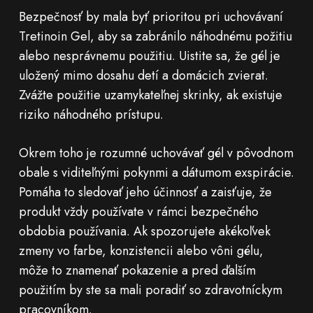
Bezpečnosť by mala byť prioritou pri uchovávaní
Tretinoin Gel, aby sa zabránilo náhodnému požitiu
alebo nesprávnemu použitiu. Uistite sa, že gél je
uložený mimo dosahu detí a domácich zvierat.
Zvážte použitie uzamykateľnej skrinky, ak existuje
riziko náhodného prístupu.
Okrem toho je rozumné uchovávať gél v pôvodnom
obale s viditeľnými pokynmi a dátumom exspirácie.
Pomáha to sledovať jeho účinnosť a zaisťuje, že
produkt vždy používate v rámci bezpečného
obdobia používania. Ak spozorujete akékoľvek
zmeny vo farbe, konzistencii alebo vôni gélu,
môže to znamenať pokazenie a pred ďalším
použitím by ste sa mali poradiť so zdravotníckym
pracovníkom.