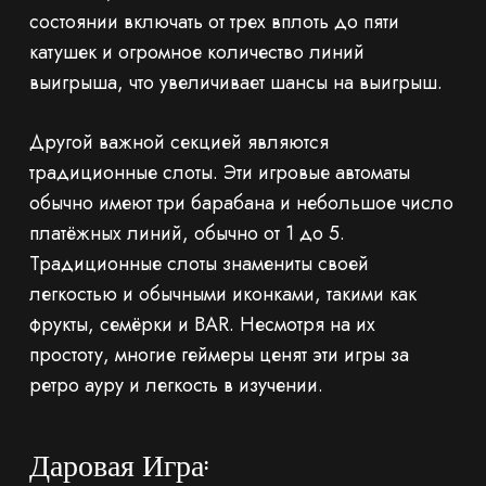
состоянии включать от трех вплоть до пяти
катушек и огромное количество линий
выигрыша, что увеличивает шансы на выигрыш.
Другой важной секцией являются
традиционные слоты. Эти игровые автоматы
обычно имеют три барабана и небольшое число
платёжных линий, обычно от 1 до 5.
Традиционные слоты знамениты своей
легкостью и обычными иконками, такими как
фрукты, семёрки и BAR. Несмотря на их
простоту, многие геймеры ценят эти игры за
ретро ауру и легкость в изучении.
Даровая Игра: