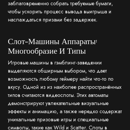
заблаговременно собрать требуемые бумаги,
чтобы ускорить процесс вывода выигрыша и
наслаждаться призами без задержек.
Слот-Машины Аппараты:
Многообразие И Типы
Игровые машины в гэмблинг-заведении
выделяются обширным выбором, что дает
возможность любому геймеру найти что-то по
вкусу. Одной из из наиболее распространённых
типов считаются видеослоты. Этих автоматы
демонстрируют увлекательные визуальные
эффекты и анимацию, а также нередко содержат
уникальные призовые игры и специальные
символы, такие как Wild и Scatter. Слоты в