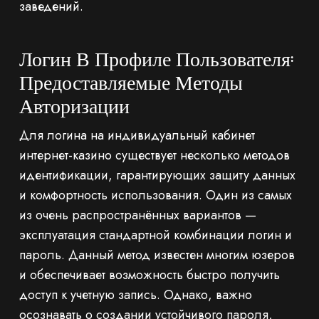
заведений.
Логин В Профиле Пользователя:
Предоставляемые Методы
Авторизации
Для логина на индивидуальный кабинет
интернет-казино существует несколько методов
идентификации, гарантирующих защиту данных
и комфортность использования. Один из самых
из очень распространённых вариантов —
эксплуатация стандартной комбинации логин и
пароль. Данный метод известен многим юзеров
и обеспечивает возможность быстро получить
доступ к учетную запись. Однако, важно
осознавать о создании устойчивого пароля,