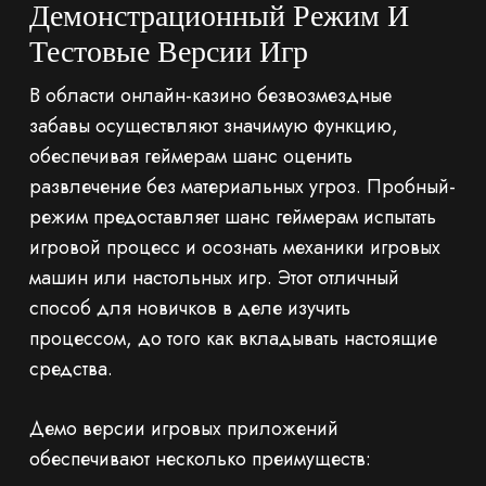
Демонстрационный Режим И
Тестовые Версии Игр
В области онлайн-казино безвозмездные
забавы осуществляют значимую функцию,
обеспечивая геймерам шанс оценить
развлечение без материальных угроз. Пробный-
режим предоставляет шанс геймерам испытать
игровой процесс и осознать механики игровых
машин или настольных игр. Этот отличный
способ для новичков в деле изучить
процессом, до того как вкладывать настоящие
средства.
Демо версии игровых приложений
обеспечивают несколько преимуществ: