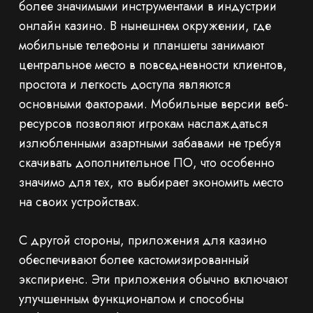
более значимыми инструментами в индустрии
онлайн казино. В нынешнем окружении, где
мобильные телефоны и планшеты занимают
центральное место в повседневности клиентов,
простота и легкость доступа являются
основными факторами. Мобильные версии веб-
ресурсов позволяют игрокам наслаждаться
излюбленными азартными забавами не требуя
скачивать дополнительное ПО, что особенно
значимо для тех, кто выбирает экономить место
на своих устройствах.
С другой стороны, приложения для казино
обеспечивают более кастомизированный
экспириенс. Эти приложения обычно включают
улучшенным функционалом и способны