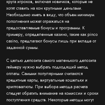
круга игроков, включая новичков, которые не
хотят ставить на кон крупными деньгами.
Необходимо иметь в виду, что объем минимум
пополнения может отражаться на
предоставляемые бонусы и программы. К
примеру, определенные казино, такие как pinco
casino, предлагают бонусы лишь при вкладе от
заданной суммы.
С целью депозита самого маленького депозита
геймеру нужно выбрать подходящий метод
оплаты. Самыми популярными считаются
кредитные карты, виртуальные кошельки и
криптовалюты. При выбора метода расчета
следует обратить внимание на комиссии и сроки
поступления средств. Некоторые методы могут