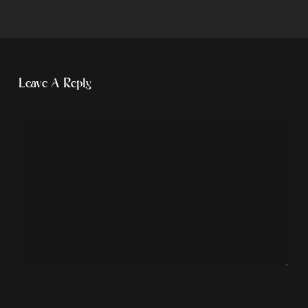
Leave A Reply