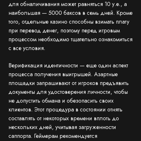
для обналичивания может равняться 10 у.е., а
наибольшая — 5000 баксов в семь дней. Кроме
того, отдельные казино способны взимать плату
при перевод денег, поэтому перед игровым
процессом необходимо тщательно ознакомиться
с все условия.
Верификация идентичности — еще один аспект
процесса получения выигрышей. Азартные
площадки запрашивают от игроков предъявить
документы для удостоверения личности, чтобы
не допустить обмана и обезопасить своих
клиентов. Этот процедура в состоянии отнять
составлять от некоторых времени вплоть до
нескольких дней, учитывая загруженности
саппорта. Геймерам рекомендуется