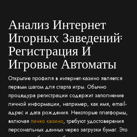
Анализ Интернет
Игорных Заведений:
Регистрация И
Игровые Автоматы
Открытие профиля в интернет-казино является
первым шагом для старта игры. Обычно
процедура регистрации содержит заполнение
личной информации, например, как имя, email-
адрес и дата рождения. Некоторые платформы,
включая
пинко казино
, требуют удостоверения
персональных данных через загрузки бумаг. Это