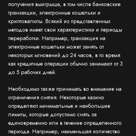
получения выигрыша, в том числе банковские
транзакции, электронные кошельки и
криптовалюты. Всякий из представленных
методов имеет свои характеристики и периоды
переработки. Например, транзакция на
электронные кошельки может занять от
некоторых мгновений до 24 часов, в то время
как кредитные операции обычно занимают от 3
до 5 рабочих дней.
Необходимо также принимать во внимание на
ограничения снятия. Некоторые казино
определяют минимальные и наибольшие
лимиты, которые допустимо снять за
единовременно или в течение определенного
периода. Например, наименьшая количество