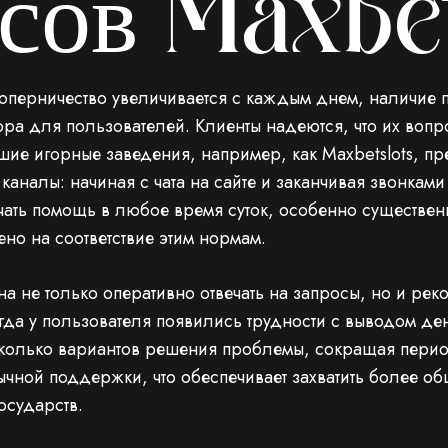
сов Maxbet
соперничество увеличивается с каждым днем, наличие 
ра для пользователей. Клиенты надеются, что их вопр
шие игорные заведения, например, как Maxbetslots, пр
налы: начиная с чата на сайте и заканчивая звонками 
чать помощь в любое время суток, особенно существ
но на соответствие этим нормам.
а не только оперативно отвечать на запросы, но и ре
гда у пользователя появились трудности с выводом д
колько вариантов решения проблемы, сокращая перио
ычной поддержки, что обеспечивает захватить более о
осударств.