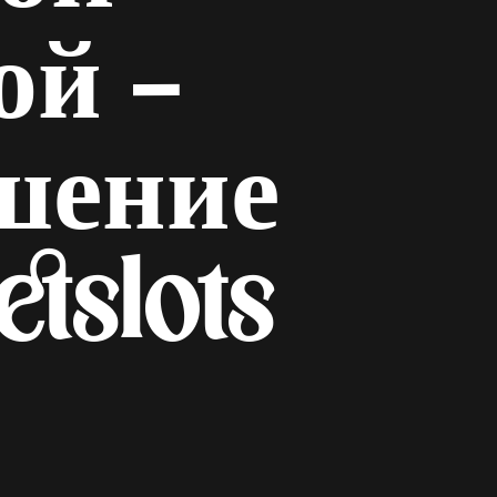
ой –
шение
tslots