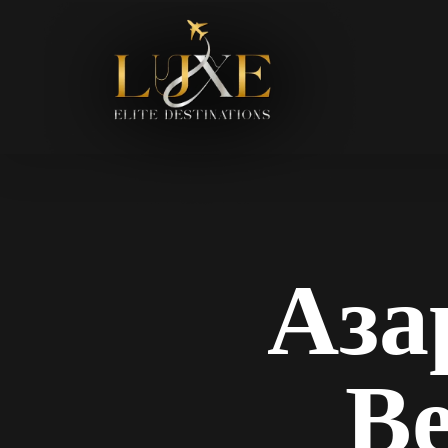
Skip
to
main
content
Аза
В