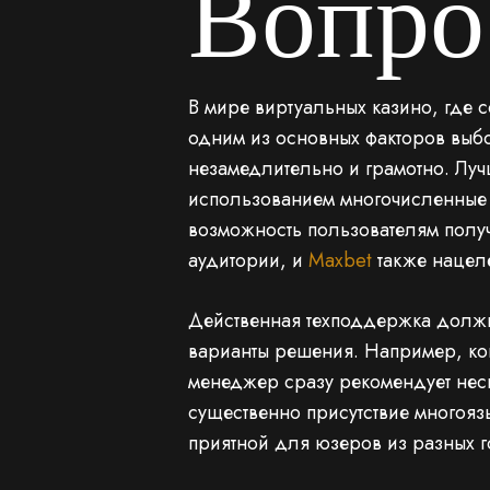
Вопро
В мире виртуальных казино, где 
одним из основных факторов выбо
незамедлительно и грамотно. Луч
использованием многочисленные ка
возможность пользователям полу
аудитории, и
Maxbet
также нацеле
Действенная техподдержка должн
варианты решения. Например, ко
менеджер сразу рекомендует нес
существенно присутствие многояз
приятной для юзеров из разных г