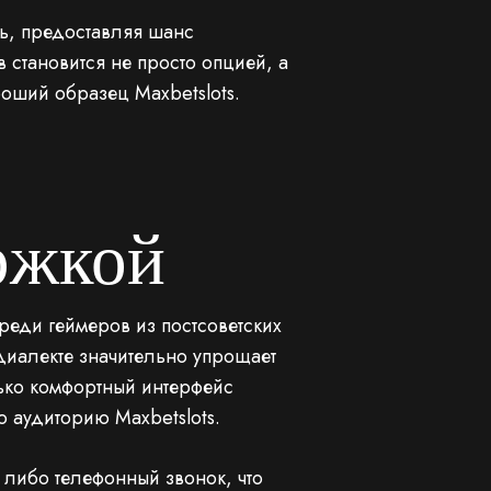
ть, предоставляя шанс
 становится не просто опцией, а
оший образец Maxbetslots.
ржкой
еди геймеров из постсоветских
диалекте значительно упрощает
лько комфортный интерфейс
 аудиторию Maxbetslots.
 либо телефонный звонок, что