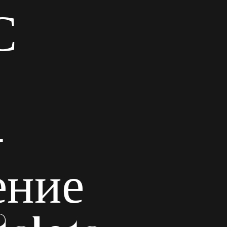
С
–
ение