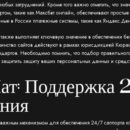
юбых затруднений. Кроме того важно отметить, что зна
ртом, такие как Максбет онлайн, обеспечивают простые
ные в России платежные системы, такие как Яндекс.Ден
 также выполняет ключевую значение в обеспечении б
шинство сайтов действуют в рамках юрисдикцией Кюрас
артов. Необходимо помнить, что подбор правильного
и защитить защиту ваших персональных данных и средст
ат: Поддержка 2
ния
 важным механизмом для обеспечения 24/7 саппорта к