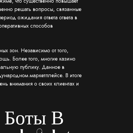
жиме, что существенно повышает
овенно решать вопросы, связанные
ериод ожидания ответа ответа в
 оперативных способов
ых зон. Независимо от того,
ощь. Более того, многие казино
бальную публику. Данное в
ународном маркетплейсе. В итоге
нь внимания о своих клиентах и
 Боты В