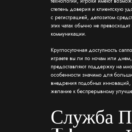
технологий, игроки имеют возмож
степень доверия и клиентскую уд
с регистрацией, депозитом средс
этих чатах обычно не превосходит
коммуникации.
Круглосуточная доступность саппо
играете вы ли по ночам или днем
предоставляют поддержку на мног
особенности значимо для больши
внедрения подобных инноваций, 
желание к беспрерывному улучш
Служба П