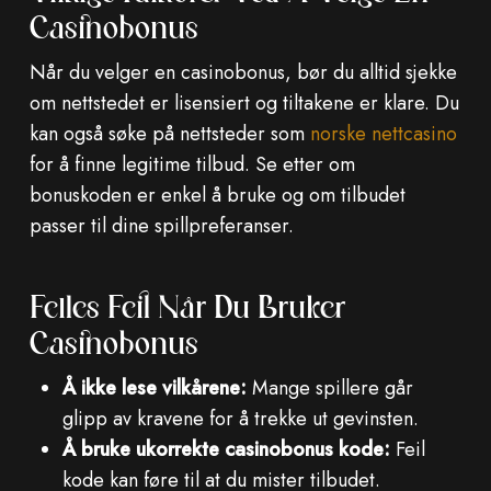
Casinobonus
Når du velger en casinobonus, bør du alltid sjekke
om nettstedet er lisensiert og tiltakene er klare. Du
kan også søke på nettsteder som
norske nettcasino
for å finne legitime tilbud. Se etter om
bonuskoden er enkel å bruke og om tilbudet
passer til dine spillpreferanser.
Felles Feil Når Du Bruker
Casinobonus
Å ikke lese vilkårene:
Mange spillere går
glipp av kravene for å trekke ut gevinsten.
Å bruke ukorrekte casinobonus kode:
Feil
kode kan føre til at du mister tilbudet.