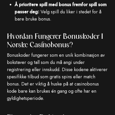
Å prioritere spill med bonus fremfor spill som
passer deg:
Velg spill du liker i stedet for å
bare bruke bonus.
Hvordan Fungerer Bonuskoder I
Norske Casinobonus?
Bonuskoder fungerer som en unik kombinasjon av
bokstaver og tall som du må angi under
registrering eller innskudd. Disse kodene aktiverer
spesifikke tilbud som gratis spins eller match
bonus. Det er viktig å huske på at casinobonus
kode bare kan brukes én gang og ofte har en
gyldighetsperiode.