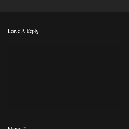
Leave A Reply
Name
*