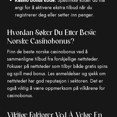
Kasino bonus kode:
Spesifikke koder du må
angi for å aktivere ekstra tilbud når du
registrerer deg eller setter inn penger.
Hvordan Søker Du Etter Beste
Norske Casinobonus?
Finn de beste norske casinobonus ved å
sammenligne tilbud fra forskjellige nettsteder.
Fokuser på nettsteder som tilbyr både gratis spins
og spill med bonus. Les anmeldelser og sjekk om
nettstedet har god reputasjon i sektoren. Det er
også viktig å være oppmerksom på vilkårene for
casinobonus.
Viktige Faktorer Ved Å Velge En