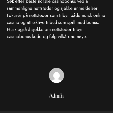
Søk etter beste norske casinobonus ved å
sammenligne nettsteder og sjekke anmeldelser.
Fokusér på nettsteder som tilbyr både norsk online
casino og attraktive tilbud som spill med bonus.
Husk også å sjekke om nettsteder tilbyr
casinobonus kode og følg vilkårene nøye.
Admin