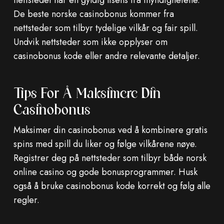
nettstedet har en gyldig lisens fra myndighetene.
De beste norske casinobonus kommer fra
nettsteder som tilbyr tydelige vilkår og fair spill.
Undvik nettsteder som ikke opplyser om
casinobonus kode eller andre relevante detaljer.
Tips For Å Maksimere Din
Casinobonus
Maksimer din casinobonus ved å kombinere gratis
spins med spill du liker og følge vilkårene nøye.
Registrer deg på nettsteder som tilbyr både norsk
online casino og gode bonusprogrammer. Husk
også å bruke casinobonus kode korrekt og følg alle
regler.