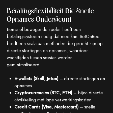
Betalingsflexibiliteit Die Snelle
Opnames Ondersteunt
Een snel bewegende speler heeft een
betalingssysteem nodig dat mee kan. BetOnRed
biedt een scala aan methoden die gericht zijn op
directe stortingen en opnames, waardoor
wachttijden tussen sessies worden
geminimaliseerd.
E-wallets (Skrill, Jeton)
– directe stortingen en
opnames.
Cryptocurrencies (BTC, ETH)
– bijna directe
afwikkeling met lage verwerkingskosten.
Credit Cards (Visa, Mastercard)
– snelle