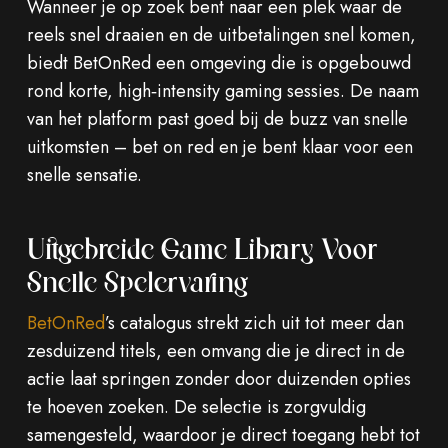
Wanneer je op zoek bent naar een plek waar de
reels snel draaien en de uitbetalingen snel komen,
biedt BetOnRed een omgeving die is opgebouwd
rond korte, high‑intensity gaming sessies. De naam
van het platform past goed bij de buzz van snelle
uitkomsten – bet on red en je bent klaar voor een
snelle sensatie.
Uitgebreide Game Library Voor
Snelle Spelervaring
BetOnRed
’s catalogus strekt zich uit tot meer dan
zesduizend titels, een omvang die je direct in de
actie laat springen zonder door duizenden opties
te hoeven zoeken. De selectie is zorgvuldig
samengesteld, waardoor je direct toegang hebt tot