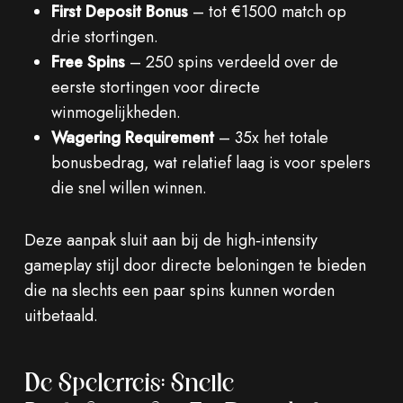
First Deposit Bonus
– tot €1500 match op
drie stortingen.
Free Spins
– 250 spins verdeeld over de
eerste stortingen voor directe
winmogelijkheden.
Wagering Requirement
– 35x het totale
bonusbedrag, wat relatief laag is voor spelers
die snel willen winnen.
Deze aanpak sluit aan bij de high‑intensity
gameplay stijl door directe beloningen te bieden
die na slechts een paar spins kunnen worden
uitbetaald.
De Spelerreis: Snelle