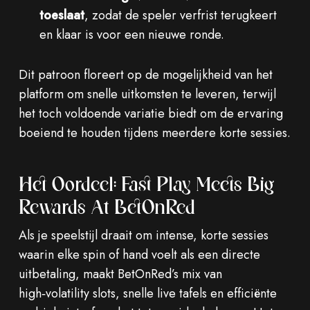
toeslaat
, zodat de speler verfrist terugkeert
en klaar is voor een nieuwe ronde.
Dit patroon floreert op de mogelijkheid van het
platform om snelle uitkomsten te leveren, terwijl
het toch voldoende variatie biedt om de ervaring
boeiend te houden tijdens meerdere korte sessies.
Het Oordeel: Fast Play Meets Big
Rewards At BetOnRed
Als je speelstijl draait om intense, korte sessies
waarin elke spin of hand voelt als een directe
uitbetaling, maakt BetOnRed’s mix van
high‑volatility slots, snelle live tafels en efficiënte