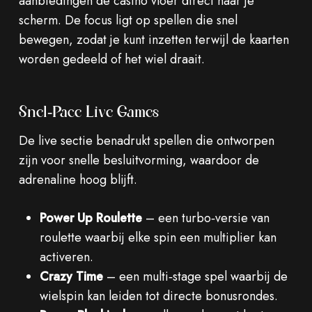
aanbiedingen de casino vloer direct naar je
scherm. De focus ligt op spellen die snel
bewegen, zodat je kunt inzetten terwijl de kaarten
worden gedeeld of het wiel draait.
Snel‑Pace Live Games
De live sectie benadrukt spellen die ontworpen
zijn voor snelle besluitvorming, waardoor de
adrenaline hoog blijft.
Power Up Roulette
– een turbo‑versie van
roulette waarbij elke spin een multiplier kan
activeren.
Crazy Time
– een multi‑stage spel waarbij de
wielspin kan leiden tot directe bonusrondes.