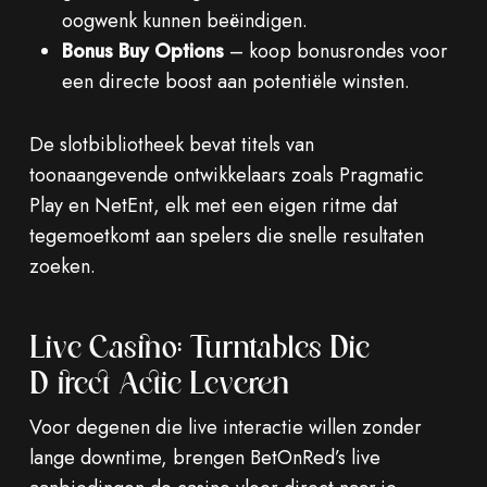
oogwenk kunnen beëindigen.
Bonus Buy Options
– koop bonusrondes voor
een directe boost aan potentiële winsten.
De slotbibliotheek bevat titels van
toonaangevende ontwikkelaars zoals Pragmatic
Play en NetEnt, elk met een eigen ritme dat
tegemoetkomt aan spelers die snelle resultaten
zoeken.
Live Casino: Turntables Die
Direct Actie Leveren
Voor degenen die live interactie willen zonder
lange downtime, brengen BetOnRed’s live