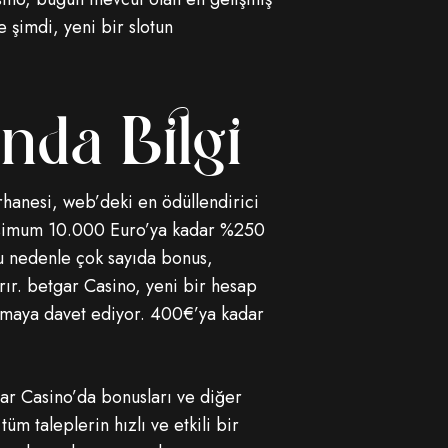
 şimdi, yeni bir slotun
ında Bilgi
rhanesi, web’deki en ödüllendirici
aksimum 10.000 Euro’ya kadar %250
bu nedenle çok sayıda bonus,
rır. betgar Casino, yeni bir hesap
amaya davet ediyor. 400€’ya kadar
gar Casino’da bonusları ve diğer
tüm taleplerin hızlı ve etkili bir