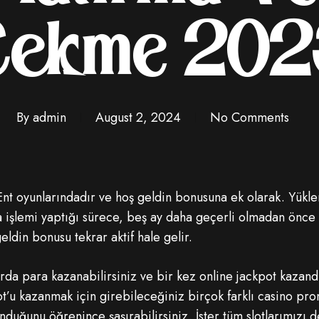
Çekme 202
By
admin
August 2, 2024
No Comments
nt oyunlarındadır ve hoş geldin bonusuna ek olarak. Yük
 işlemi yaptığı sürece, beş ay daha geçerli olmadan önce 
eldin bonusu tekrar aktif hale gelir.
rda para kazanabilirsiniz ve bir kez online jackpot kazand
pot’u kazanmak için girebileceğiniz birçok farklı casino p
unduğunu öğrenince şaşırabilirsiniz. İster tüm slotlarımız