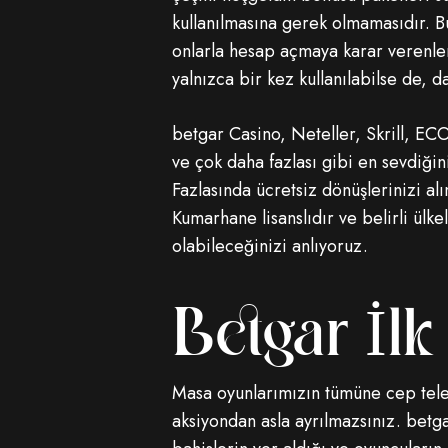
kullanılmasına gerek olmamasıdır. B
onlarla hesap açmaya karar verenle
yalnızca bir kez kullanılabilse de, d
betgar Casino, Neteller, Skrill, EC
ve çok daha fazlası gibi en sevdiği
Fazlasında ücretsiz dönüşlerinizi al
Kumarhane lisanslıdır ve belirli ülke
olabileceğinizi anlıyoruz.
Betgar İl
Masa oyunlarımızın tümüne cep telef
aksiyondan asla ayrılmazsınız. betg