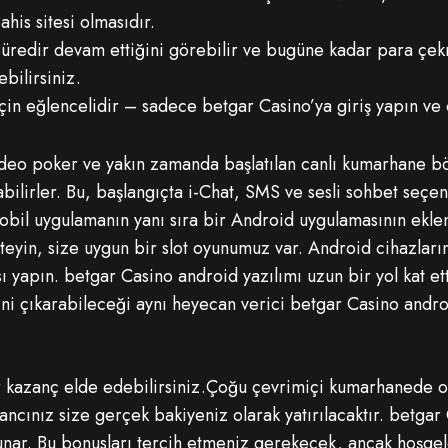
ahis sitesi olmasıdır.
süredir devam ettiğini görebilir ve bugüne kadar para ç
bilirsiniz.
çin eğlencelidir – sadece betgar Casino’ya giriş yapın ve
video poker ve yakın zamanda başlatılan canlı kumarhane bö
bilirler. Bu, başlangıçta i-Chat, SMS ve sesli sohbet seçen
mobil uygulamanın yanı sıra bir Android uygulamasının ekle
teyin, size uygun bir slot oyunumuz var. Android cihazlar
 yapın. betgar Casino android yazılımı uzun bir yol kat e
eyfini çıkarabileceği aynı heyecan verici betgar Casino andr
ir kazanç elde edebilirsiniz.Çoğu çevrimiçi kumarhanede o
ancınız size gerçek bakiyeniz olarak yatırılacaktır. betg
sunar. Bu bonusları tercih etmeniz gerekecek, ancak hoşge