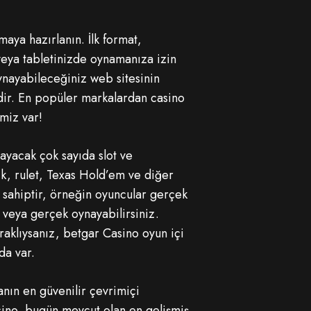
ya hazırlanın. İlk format,
veya tabletinizde oynamanıza izin
ynayabileceğiniz web sitesinin
dir. En popüler markalardan casino
imiz var!
ayacak çok sayıda slot ve
k, rulet, Texas Hold’em ve diğer
a sahiptir, örneğin oyuncular gerçek
r veya gerçek oynayabilirsiniz.
aklıysanız, betgar Casino oyun içi
da var.
anın en güvenilir çevrimiçi
asino, bugün mevcut olan en gelişmiş