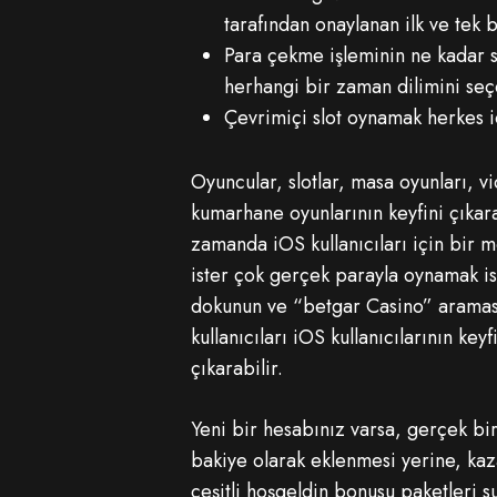
tarafından onaylanan ilk ve tek b
Para çekme işleminin ne kadar 
herhangi bir zaman dilimini seçe
Çevrimiçi slot oynamak herkes i
Oyuncular, slotlar, masa oyunları, 
kumarhane oyunlarının keyfini çıkara
zamanda iOS kullanıcıları için bir 
ister çok gerçek parayla oynamak is
dokunun ve “betgar Casino” araması
kullanıcıları iOS kullanıcılarının k
çıkarabilir.
Yeni bir hesabınız varsa, gerçek b
bakiye olarak eklenmesi yerine, kaz
çeşitli hoşgeldin bonusu paketleri 