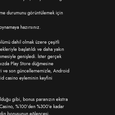
ekme durumunu görüntülemek için
 oynamaya hazırsınız.
lümü dahil olmak üzere çeşitli
ekleriyle başlatıldı ve daha yakın
nmesiyle genişledi. İster gerçek
ınızda Play Store düğmesine
tti ve son güncellememizle, Android
oid casino eyleminin keyfini
lduğu gibi, bonus paranızın ekstra
ar Casino, %100’den %300’e kadar
ldin bonusunun eğlencesi,