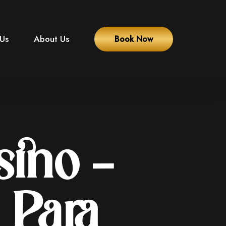
 Us
About Us
Book Now
sino –
 Para