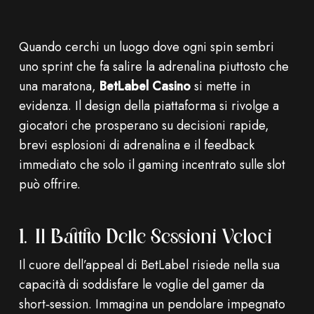
Quando cerchi un luogo dove ogni spin sembri
uno sprint che fa salire la adrenalina piuttosto che
una maratona,
BetLabel Casino
si mette in
evidenza. Il design della piattaforma si rivolge a
giocatori che prosperano su decisioni rapide,
brevi esplosioni di adrenalina e il feedback
immediato che solo il gaming incentrato sulle slot
può offrire.
1. Il Battito Delle Sessioni Veloci
Il cuore dell’appeal di BetLabel risiede nella sua
capacità di soddisfare le voglie del gamer da
short‑session. Immagina un pendolare impegnato