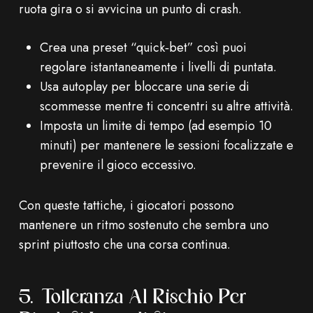
ruota gira o si avvicina un punto di crash.
Crea una preset “quick‑bet” così puoi
regolare istantaneamente i livelli di puntata.
Usa autoplay per bloccare una serie di
scommesse mentre ti concentri su altre attività.
Imposta un limite di tempo (ad esempio 10
minuti) per mantenere le sessioni focalizzate e
prevenire il gioco eccessivo.
Con queste tattiche, i giocatori possono
mantenere un ritmo sostenuto che sembra uno
sprint piuttosto che una corsa continua.
5. Tolleranza Al Rischio Per