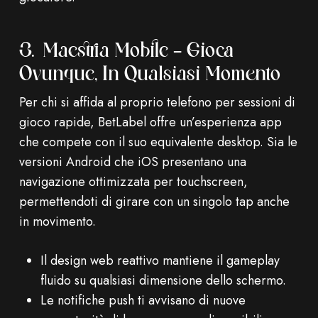
3. Maestria Mobile – Gioca
Ovunque, In Qualsiasi Momento
Per chi si affida al proprio telefono per sessioni di
gioco rapide, BetLabel offre un’esperienza app
che compete con il suo equivalente desktop. Sia le
versioni Android che iOS presentano una
navigazione ottimizzata per touchscreen,
permettendoti di girare con un singolo tap anche
in movimento.
Il design web reattivo mantiene il gameplay
fluido su qualsiasi dimensione dello schermo.
Le notifiche push ti avvisano di nuove