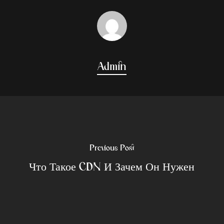
Admin
Previous Post
Что Такое CDN И Зачем Он Нужен