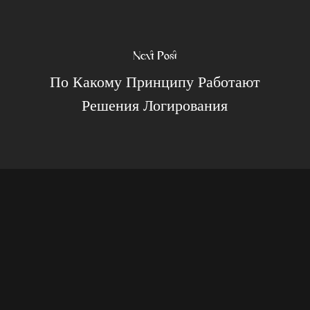
Next Post
По Какому Принципу Работают
Решения Логирования