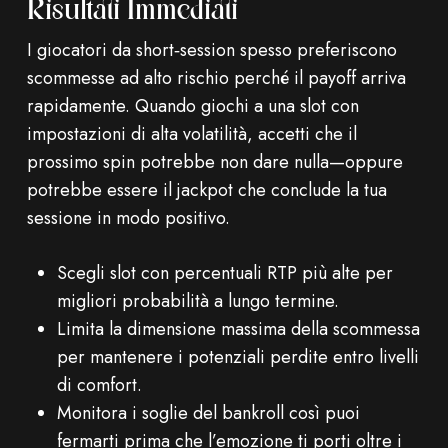
Risultati Immediati
I giocatori da short‑session spesso preferiscono
scommesse ad alto rischio perché il payoff arriva
rapidamente. Quando giochi a una slot con
impostazioni di alta volatilità, accetti che il
prossimo spin potrebbe non dare nulla—oppure
potrebbe essere il jackpot che conclude la tua
sessione in modo positivo.
Scegli slot con percentuali RTP più alte per
migliori probabilità a lungo termine.
Limita la dimensione massima della scommessa
per mantenere i potenziali perdite entro livelli
di comfort.
Monitora i soglie del bankroll così puoi
fermarti prima che l’emozione ti porti oltre i