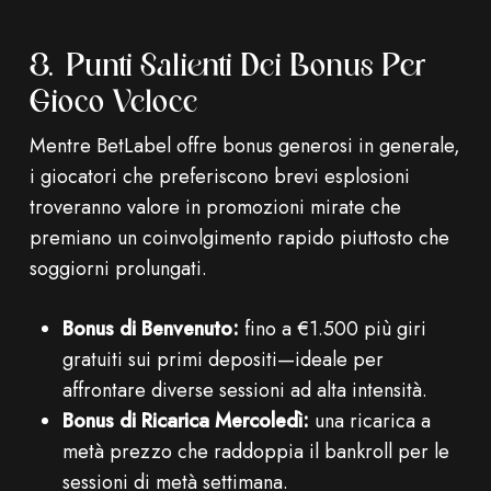
8. Punti Salienti Dei Bonus Per
Gioco Veloce
Mentre BetLabel offre bonus generosi in generale,
i giocatori che preferiscono brevi esplosioni
troveranno valore in promozioni mirate che
premiano un coinvolgimento rapido piuttosto che
soggiorni prolungati.
Bonus di Benvenuto:
fino a €1.500 più giri
gratuiti sui primi depositi—ideale per
affrontare diverse sessioni ad alta intensità.
Bonus di Ricarica Mercoledì:
una ricarica a
metà prezzo che raddoppia il bankroll per le
sessioni di metà settimana.