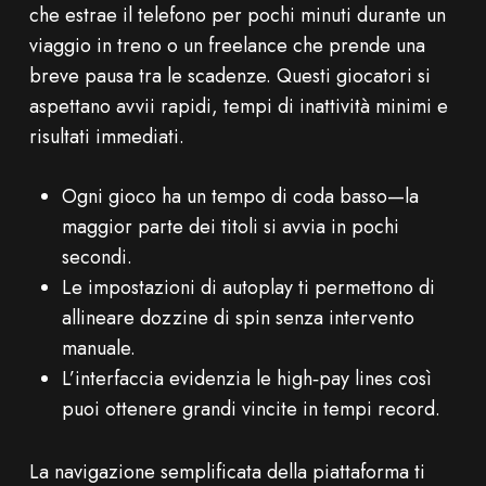
che estrae il telefono per pochi minuti durante un
viaggio in treno o un freelance che prende una
breve pausa tra le scadenze. Questi giocatori si
aspettano avvii rapidi, tempi di inattività minimi e
risultati immediati.
Ogni gioco ha un tempo di coda basso—la
maggior parte dei titoli si avvia in pochi
secondi.
Le impostazioni di autoplay ti permettono di
allineare dozzine di spin senza intervento
manuale.
L’interfaccia evidenzia le high‑pay lines così
puoi ottenere grandi vincite in tempi record.
La navigazione semplificata della piattaforma ti