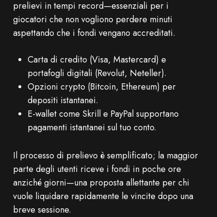
prelievi in tempi record—essenziali per i
giocatori che non vogliono perdere minuti
aspettando che i fondi vengano accreditati.
Carta di credito (Visa, Mastercard) e
portafogli digitali (Revolut, Neteller).
Opzioni crypto (Bitcoin, Ethereum) per
depositi istantanei.
E-wallet come Skrill e PayPal supportano
pagamenti istantanei sul tuo conto.
Il processo di prelievo è semplificato; la maggior
parte degli utenti riceve i fondi in poche ore
anziché giorni—una proposta allettante per chi
vuole liquidare rapidamente le vincite dopo una
breve sessione.