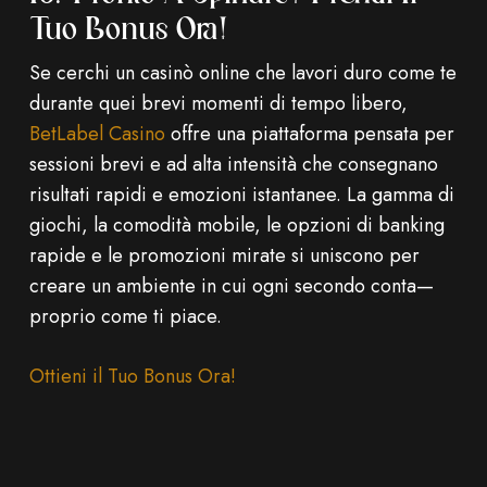
Tuo Bonus Ora!
Se cerchi un casinò online che lavori duro come te
durante quei brevi momenti di tempo libero,
BetLabel Casino
offre una piattaforma pensata per
sessioni brevi e ad alta intensità che consegnano
risultati rapidi e emozioni istantanee. La gamma di
giochi, la comodità mobile, le opzioni di banking
rapide e le promozioni mirate si uniscono per
creare un ambiente in cui ogni secondo conta—
proprio come ti piace.
Ottieni il Tuo Bonus Ora!