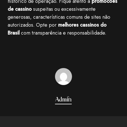
histórico de operação. Fique atento a
promocoes
de cassino
suspeitas ou excessivamente
generosas, características comuns de sites não
autorizados. Opte por
melhores cassinos do
Brasil
com transparência e responsabilidade.
Admin