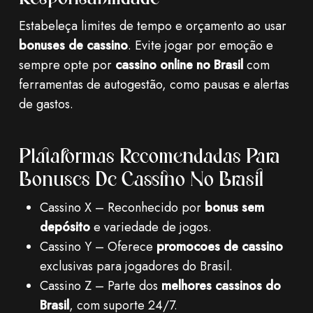
Estabeleça limites de tempo e orçamento ao usar
bonuses de cassino
. Evite jogar por emoção e
sempre opte por
cassino online no Brasil
com
ferramentas de autogestão, como pausas e alertas
de gastos.
Plataformas Recomendadas Para
Bonuses De Cassino No Brasil
Cassino X – Reconhecido por
bonus sem
depósito
e variedade de jogos.
Cassino Y – Oferece
promocoes de cassino
exclusivas para jogadores do Brasil.
Cassino Z – Parte dos
melhores cassinos do
Brasil
, com suporte 24/7.