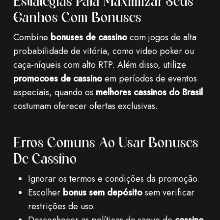
Estratégias Para Maximizar Seus
Ganhos Com Bonuses
Combine
bonuses de cassino
com jogos de alta
probabilidade de vitória, como video poker ou
caça-níqueis com alto RTP. Além disso, utilize
promocoes de cassino
em períodos de eventos
especiais, quando os
melhores cassinos do Brasil
costumam oferecer ofertas exclusivas.
Erros Comuns Ao Usar Bonuses
De Cassino
Ignorar os termos e condições da promoção.
Escolher
bonus sem depósito
sem verificar
restrições de uso.