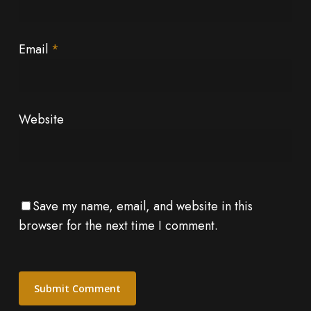
Email
*
Website
Save my name, email, and website in this
browser for the next time I comment.