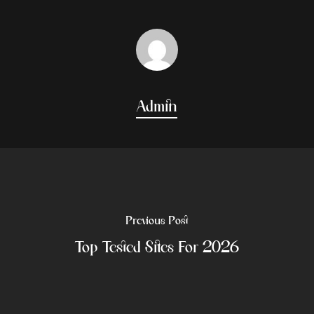
Admin
Previous Post
Top Tested Sites For 2026