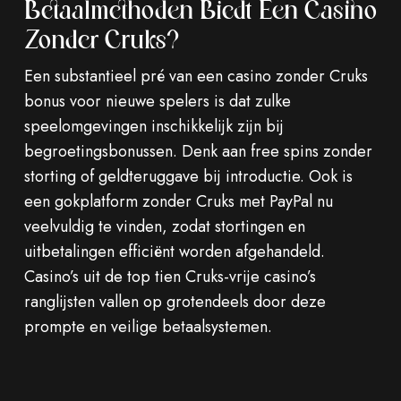
Betaalmethoden Biedt Een Casino
Zonder Cruks?
Een substantieel pré van een casino zonder Cruks
bonus voor nieuwe spelers is dat zulke
speelomgevingen inschikkelijk zijn bij
begroetingsbonussen. Denk aan free spins zonder
storting of geldteruggave bij introductie. Ook is
een gokplatform zonder Cruks met PayPal nu
veelvuldig te vinden, zodat stortingen en
uitbetalingen efficiënt worden afgehandeld.
Casino’s uit de top tien Cruks-vrije casino’s
ranglijsten vallen op grotendeels door deze
prompte en veilige betaalsystemen.