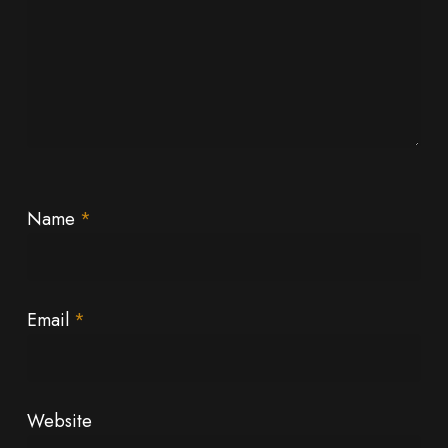
Name
*
Email
*
Website