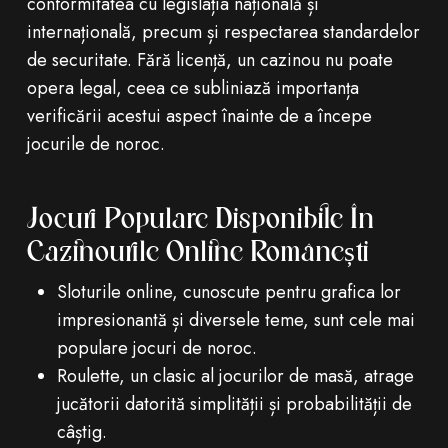
conformitatea cu legislația națională și
internațională, precum și respectarea standardelor
de securitate. Fără licență, un cazinou nu poate
opera legal, ceea ce subliniază importanța
verificării acestui aspect înainte de a începe
jocurile de noroc.
Jocuri Populare Disponibile În
Cazinourile Online Românești
Sloturile online, cunoscute pentru grafica lor
impresionantă și diversele teme, sunt cele mai
populare jocuri de noroc.
Roulette, un clasic al jocurilor de masă, atrage
jucătorii datorită simplității și probabilității de
câștig.