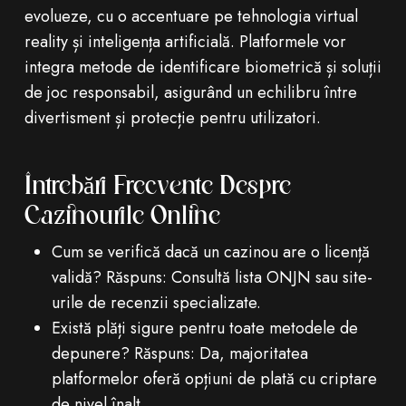
evolueze, cu o accentuare pe tehnologia virtual
reality și inteligența artificială. Platformele vor
integra metode de identificare biometrică și soluții
de joc responsabil, asigurând un echilibru între
divertisment și protecție pentru utilizatori.
Întrebări Frecvente Despre
Cazinourile Online
Cum se verifică dacă un cazinou are o licență
validă? Răspuns: Consultă lista ONJN sau site-
urile de recenzii specializate.
Există plăți sigure pentru toate metodele de
depunere? Răspuns: Da, majoritatea
platformelor oferă opțiuni de plată cu criptare
de nivel înalt.