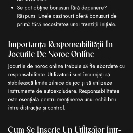
Se pot obține bonusuri fără depunere?
Răspuns: Unele cazinouri oferă bonusuri de
primă fără necesitatea unei tranziții inițiale.
Importanța Responsabilității În
Jocurile De Noroc Online
Jocurile de noroc online trebuie să fie abordate cu
responsabilitate. Utilizatorii sunt încurajați să
stabilească limite zilnice de joc și să utilizeze
instrumente de autoexcludere. Responsabilitatea
este esențială pentru menținerea unui echilibru
între distracție și control.
Cum Se Înscrie Un Utilizator Într-