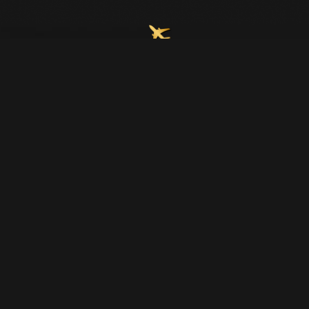
Join Our Email List
Home
About Us
Upcoming Trips
Contact Us