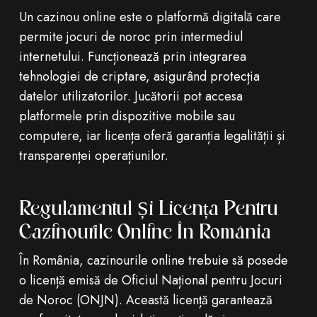
Un cazinou online este o platformă digitală care
permite jocuri de noroc prin intermediul
internetului. Funcționează prin integrarea
tehnologiei de criptare, asigurând protecția
datelor utilizatorilor. Jucătorii pot accesa
platformele prin dispozitive mobile sau
computere, iar licența oferă garanția legalității și
transparenței operațiunilor.
Regulamentul Și Licența Pentru
Cazinourile Online În România
În România, cazinourile online trebuie să posede
o licență emisă de Oficiul Național pentru Jocuri
de Noroc (ONJN). Această licență garantează