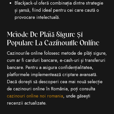
Blackjack-ul oferă combinația dintre strategie
și șansă, fiind ideal pentru cei care caută o
provocare intelectuală.
Metode De Plată Sigure Și
Populare La Cazinourile Online
Cazinourile online folosesc metode de plăți sigure,
cum ar fi carduri bancare, e-cash-uri și transferuri
bancare. Pentru a asigura confidențialitatea,
platformele implementează criptare avansată.
Dacă dorești să descoperi cea mai nouă selecție
de cazinouri online în România, poți consulta
cazinouri online noi romania
, unde găsești
recenzii actualizate.