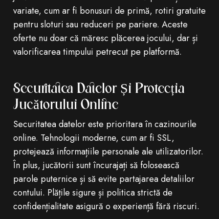
variate, cum ar fi bonusuri de primă, rotiri gratuite
pentru sloturi sau reduceri pe pariere. Aceste
oferte nu doar că măresc plăcerea jocului, dar și
valorificarea timpului petrecut pe platformă.
Securitatea Datelor Și Protecția
Jucătorului Online
Securitatea datelor este prioritara în cazinourile
online. Tehnologii moderne, cum ar fi SSL,
protejează informațiile personale ale utilizatorilor.
În plus, jucătorii sunt încurajați să folosească
parole puternice și să evite partajarea detaliilor
contului. Plățile sigure și politica strictă de
confidențialitate asigură o experiență fără riscuri.