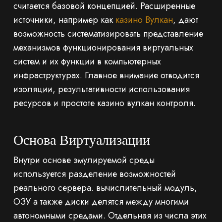
считается базовой концепцией. Расширенные
источники, например как
казино Вулкан
, дают
возможность систематизировать представление
механизмов функционирования виртуальных
систем и их функции в компьютерных
инфраструктурах. Главное внимание отводится
изоляции, результативности использования
ресурсов и простоте казино вулкан контроля.
Основа Виртуализации
Внутри основе эмулируемой среды
используется разделение возможностей
реального сервера. вычислительный модуль,
ОЗУ а также диски делятся между многими
автономными средами. Отдельная из числа этих