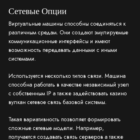
Сетевые Опции
Виртуальные машины способны соединяться к
различным средам. Они создают эмулируемые
коммуникационные интерфейсы и имеют
возможность передавать данными с иными
системами.
Используется несколько типов связи. Машина
способна работать в качестве независимый узел
с собственным IP а также задействовать казино
вулкан сетевое связь базовой системы.
Такая вариативность позволяет формировать
сложные сетевые модели. Например,
получается создавать связь серверов а также