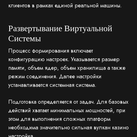
клиентов в рамках единой реальной машины.
Развертывание Виртуальной
Системы
Процесс формирования включает
конфигурацию настроек. Указывается размер
памяти, объем ядер, объем хранилища а также
режим соединения. Далее настройки
устанавливается системная система.
Подготовка определяется от задач. Для базовых
действий хватает минимальных мощностей, при
этом для выполнения сложных платформ
необходима значительно сильная вулкан казино
настройка.