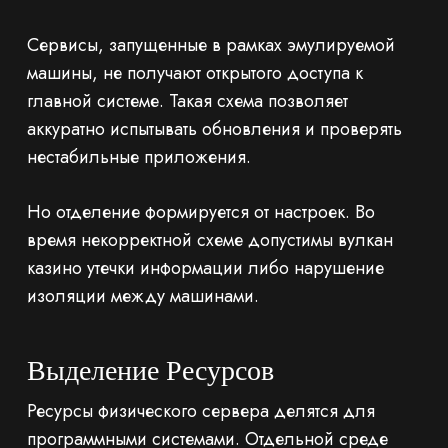
Сервисы, запущенные в рамках эмулируемой
машины, не получают открытого доступа к
главной системе. Такая схема позволяет
аккуратно испытывать обновления и проверять
нестабильные приложения.
Но отделение формируется от настроек. Во
время некорректной схеме допустимы вулкан
казино утечки информации либо нарушение
изоляции между машинами.
Выделение Ресурсов
Ресурсы физического сервера делятся для
программными системами. Отдельной среде