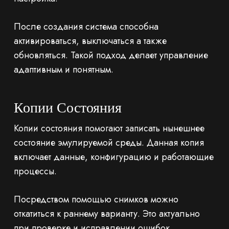
После создания система способна
активироваться, выключаться а также
обновляться. Такой подход делает управление
адаптивным и понятным.
Копии Состояния
Копии состояния помогают записать нынешнее
состояние эмулируемой среды. Данная копия
включает данные, конфигурацию и работающие
процессы.
Посредством помощью снимков можно
откатиться к раннему варианту. Это актуально
при проверке и исправлении ошибок.