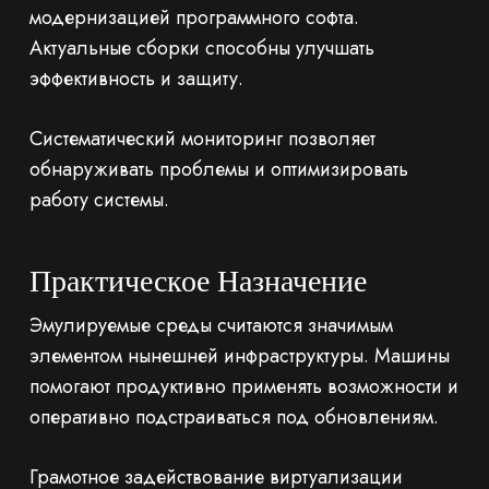
модернизацией программного софта.
Актуальные сборки способны улучшать
эффективность и защиту.
Систематический мониторинг позволяет
обнаруживать проблемы и оптимизировать
работу системы.
Практическое Назначение
Эмулируемые среды считаются значимым
элементом нынешней инфраструктуры. Машины
помогают продуктивно применять возможности и
оперативно подстраиваться под обновлениям.
Грамотное задействование виртуализации