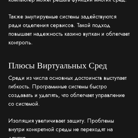
Также эмулируемые системы задействуются
ради отделения сервисов. Такой подход
повышает надежность казино вулкан и облегчает
контроль.
Плюсы Виртуальных Сред
Среди из числа основных достоинств выступает
гибкость. Программные системы быстро
создавать и удалять, что облегчает управление
со системой.
Изоляция увеличивает защиту. Проблемы
внутри конкретной среды не переходят на