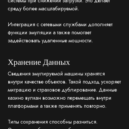
системы при снижении загрузки. Это делает
среду более масштабируемой.
Интеграция с сетевыми службами дополняет
функции эмуляции а также помогает
задействовать удаленные мощности.
Хранение Данных
Сведения эмулируемой машины хранятся
внутри качестве объектов. Такой подход ускоряет
миграцию и страховое дублирование. Данные
казино вулкан возможно перемещать внутри
платформами а также применять повторно.
Типы сохранения способны разниться.