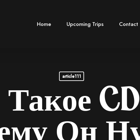
Home
Upcoming Trips
Contact
article111
 Такое C
ему Он Н