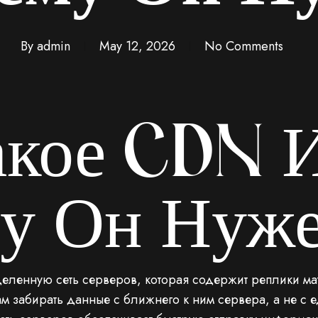
By
admin
May 12, 2026
No Comments
акое CDN 
у Он Нуж
еленную сеть серверов, которая содержит реплики мат
ам забирать данные с ближнего к ним сервера, а не с 