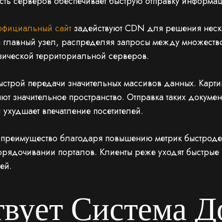
ть серверов обеспечивает быструю отправку информац
 официальный сайт
задействуют CDN для решения неск
а главный узел, распределяя запросы между множеств
зической территориальной серверов.
ыстрой передачи значительных массивов данных. Карт
ют значительное пространство. Отправка таких докумен
 ухудшает впечатление посетителей.
е преимущество благодаря повышению метрик быстроде
порядочивании порталов. Клиенты реже уходят быстрые 
ей.
твует Система Д