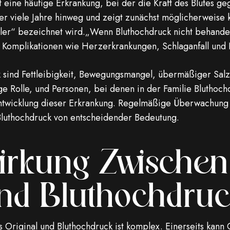
t eine häufige Erkrankung, bei der die Kraft des Blutes g
t über viele Jahre hinweg und zeigt zunächst möglicherwei
iller“ bezeichnet wird.„Wenn Bluthochdruck nicht behandel
Komplikationen wie Herzerkrankungen, Schlaganfall und
k sind Fettleibigkeit, Bewegungsmangel, übermäßiger Sal
ge Rolle, und Personen, bei denen in der Familie Bluthochd
 Entwicklung dieser Erkrankung. Regelmäßige Überwachung 
Bluthochdruck von entscheidender Bedeutung.
rkung Zwischen 
Und Bluthochdru
Original und Bluthochdruck ist komplex. Einerseits kann 