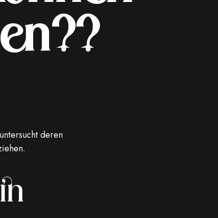
den??
 untersucht deren
ziehen.
in