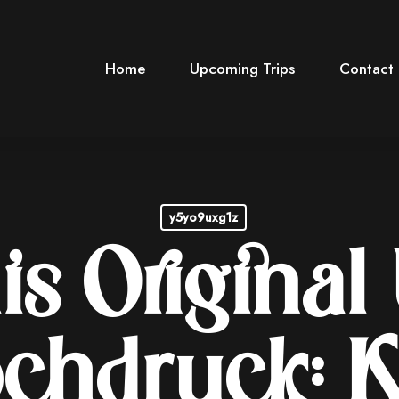
Home
Upcoming Trips
Contact
y5yo9uxg1z
lis Original
ochdruck: 