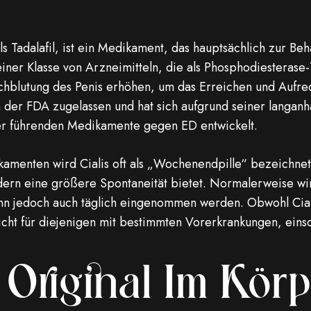
ls Tadalafil, ist ein Medikament, das hauptsächlich zur Be
 einer Klasse von Arzneimitteln, die als Phosphodiester
rchblutung des Penis erhöhen, um das Erreichen und Aufrec
n der FDA zugelassen und hat sich aufgrund seiner langanh
er führenden Medikamente gegen ED entwickelt.
menten wird Cialis oft als „Wochenendpille“ bezeichnet,
ern eine größere Spontaneität bietet. Normalerweise w
nn jedoch auch täglich eingenommen werden. Obwohl Cialis f
icht für diejenigen mit bestimmten Vorerkrankungen, einsc
 Original Im Kör