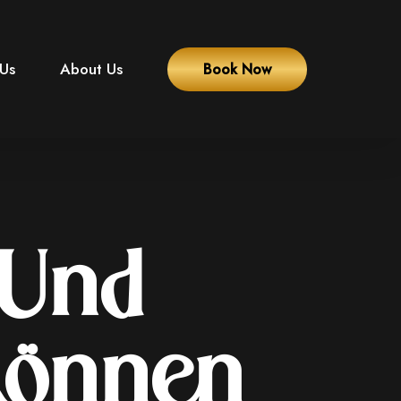
 Us
About Us
Book Now
 Und
Können