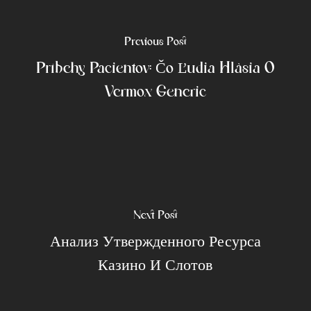
Previous Post
Príbehy Pacientov: Čo Ľudia Hlásia O
Vermox Generic
Next Post
Анализ Утвержденного Ресурса
Казино И Слотов