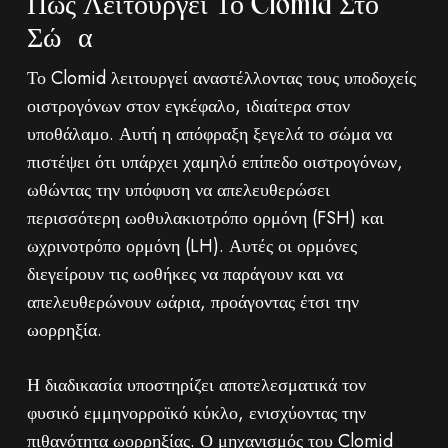
Πώς Λειτουργεί Το Clomid Στο
Σώμα
Το Clomid λειτουργεί αναστέλλοντας τους υποδοχείς
οιστρογόνων στον εγκέφαλο, ιδιαίτερα στον
υποθάλαμο. Αυτή η απόφραξη ξεγελά το σώμα να
πιστέψει ότι υπάρχει χαμηλό επίπεδο οιστρογόνων,
ωθώντας την υπόφυση να απελευθερώσει
περισσότερη ωοθυλακιοτρόπο ορμόνη (FSH) και
ωχρινοτρόπο ορμόνη (LH). Αυτές οι ορμόνες
διεγείρουν τις ωοθήκες να παράγουν και να
απελευθερώνουν ωάρια, προάγοντας έτσι την
ωορρηξία.
Η διαδικασία υποστηρίζει αποτελεσματικά τον
φυσικό εμμηνορροϊκό κύκλο, ενισχύοντας την
πιθανότητα ωορρηξίας. Ο μηχανισμός του Clomid