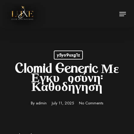
Skip
Menu
to
Close
main
Menu
content
y5yo9uxg1z
Clomid Generic Με
Εγκυμοσύνη:
Καθοδήγηση
By
admin
July 11, 2025
No Comments