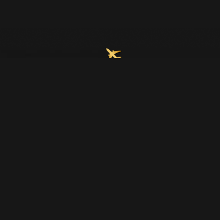
Join Our Email List