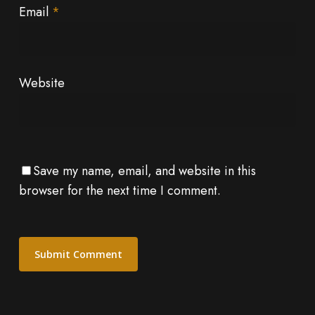
Email
*
Website
Save my name, email, and website in this
browser for the next time I comment.