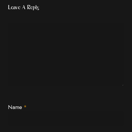
Leave A Reply
Name
*