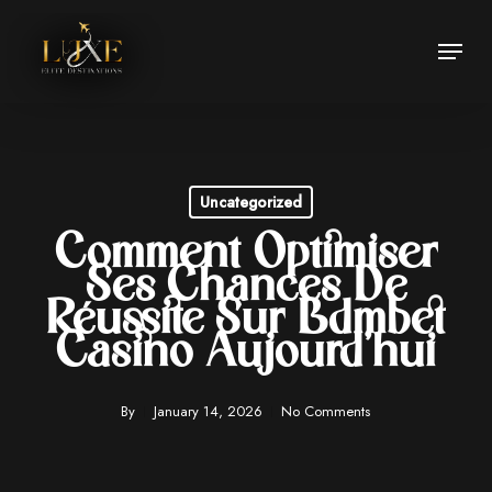
Skip
Menu
to
Close
main
Menu
content
Uncategorized
Comment Optimiser
Ses Chances De
Réussite Sur Bdmbet
Casino Aujourd’hui
By
January 14, 2026
No Comments