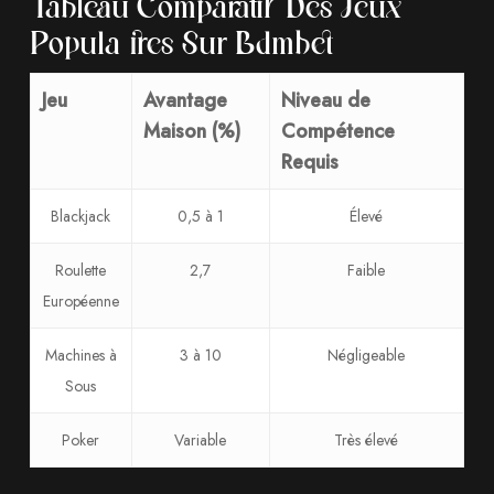
Tableau Comparatif Des Jeux
Populaires Sur Bdmbet
Jeu
Avantage
Niveau de
Maison (%)
Compétence
Requis
Blackjack
0,5 à 1
Élevé
Roulette
2,7
Faible
Européenne
Machines à
3 à 10
Négligeable
Sous
Poker
Variable
Très élevé