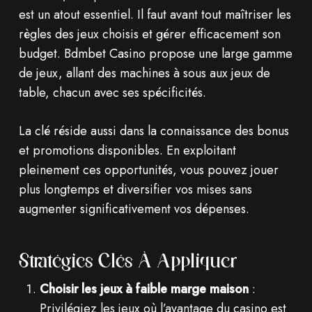
est un atout essentiel. Il faut avant tout maîtriser les
règles des jeux choisis et gérer efficacement son
budget. Bdmbet Casino propose une large gamme
de jeux, allant des machines à sous aux jeux de
table, chacun avec ses spécificités.
La clé réside aussi dans la connaissance des bonus
et promotions disponibles. En exploitant
pleinement ces opportunités, vous pouvez jouer
plus longtemps et diversifier vos mises sans
augmenter significativement vos dépenses.
Stratégies Clés À Appliquer
Choisir les jeux à faible marge maison
:
Privilégiez les jeux où l’avantage du casino est