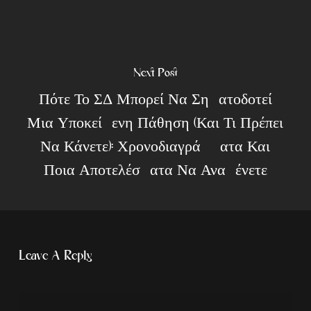
Next Post
Πότε Το ΣΔ Μπορεί Να Σηματοδοτεί
Μια Υποκείμενη Πάθηση (και Τι Πρέπει
Να Κάνετε): Χρονοδιαγράμματα Και
Ποια Αποτελέσματα Να Αναμένετε
Leave A Reply