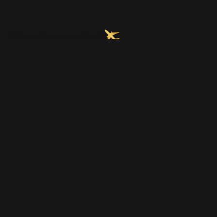
Join Our Email List