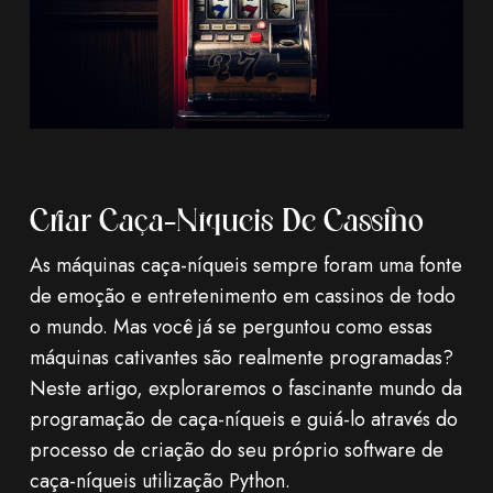
Criar Caça-Níqueis De Cassino
As máquinas caça-níqueis sempre foram uma fonte
de emoção e entretenimento em cassinos de todo
o mundo. Mas você já se perguntou como essas
máquinas cativantes são realmente programadas?
Neste artigo, exploraremos o fascinante mundo da
programação de caça-níqueis e guiá-lo através do
processo de criação do seu próprio software de
caça-níqueis utilização Python.