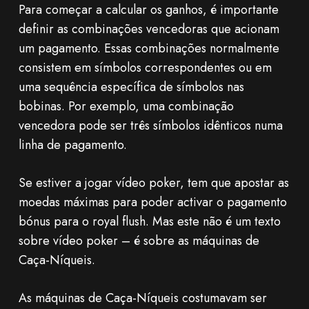
Para começar a calcular os ganhos, é importante
definir as combinações vencedoras que acionam
um pagamento. Essas combinações normalmente
consistem em símbolos correspondentes ou em
uma sequência específica de símbolos nas
bobinas. Por exemplo, uma combinação
vencedora pode ser três símbolos idênticos numa
linha de pagamento.
Se estiver a jogar vídeo poker, tem que apostar as
moedas máximas para poder activar o pagamento
bónus para o royal flush. Mas este não é um texto
sobre vídeo poker – é sobre as máquinas de
Caça-Níqueis.
As máquinas de Caça-Níqueis costumavam ser