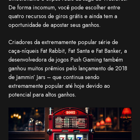
De forma incomum, você pode escolher entre
quatro recursos de giros grátis e ainda tem a
oportunidade de apostar seus ganhos.
Criadores da extremamente popular série de
caça-níqueis Fat Rabbit, Fat Santa e Fat Banker, a
desenvolvedora de jogos Push Gaming também
ganhou muitos prêmios pelo lançamento de 2018
de Jammin’ Jars – que continua sendo
extremamente popular até hoje devido ao
potencial para altos ganhos.