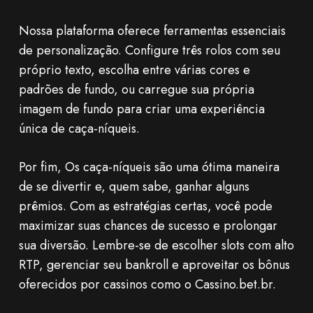
Nossa plataforma oferece ferramentas essenciais
de personalização. Configure três rolos com seu
próprio texto, escolha entre várias cores e
padrões de fundo, ou carregue sua própria
imagem de fundo para criar uma experiência
única de caça-níqueis.
Por fim, Os caça-níqueis são uma ótima maneira
de se divertir e, quem sabe, ganhar alguns
prêmios. Com as estratégias certas, você pode
maximizar suas chances de sucesso e prolongar
sua diversão. Lembre-se de escolher slots com alto
RTP, gerenciar seu bankroll e aproveitar os bônus
oferecidos por cassinos como o Cassino.bet.br.