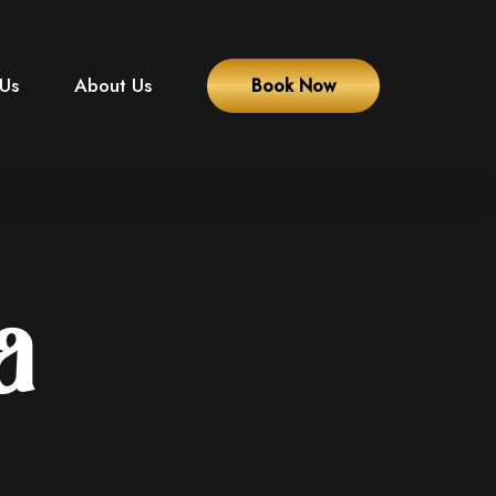
 Us
About Us
Book Now
a