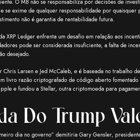
liente. O MB não se responsabiliza por decisões de inve
 e se exime de qualquer responsabilidade por quaisquer p
timento não é garantia de rentabilidade futura.
 da XRP Ledger enfrenta um desafio em relação aos incent
adores pode ser considerada insuficiente, a falta de inc
ção desejado.
 Chris Larsen e Jed McCaleb, e é baseada no trabalho de
 livro razão criptografado de código aberto fomentado
pple e fundou a Stellar, outra criptomoeda para pagamen
da Do Trump Val
meiro dia no governo” demitiria Gary Gensler, president