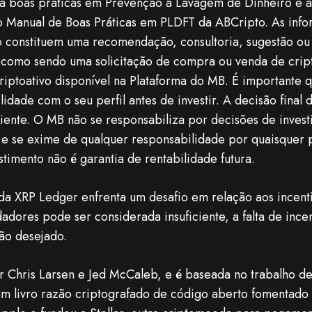
a boas práticas em Prevenção à Lavagem de Dinheiro e 
o Manual de Boas Práticas em PLDFT da ABCripto. As info
 constituem uma recomendação, consultoria, sugestão ou 
como sendo uma solicitação de compra ou venda de cript
riptoativo disponível na Plataforma do MB. É importante q
lidade com o seu perfil antes de investir. A decisão fina
liente. O MB não se responsabiliza por decisões de inve
 e se exime de qualquer responsabilidade por quaisquer p
timento não é garantia de rentabilidade futura.
 da XRP Ledger enfrenta um desafio em relação aos incent
adores pode ser considerada insuficiente, a falta de inc
ção desejado.
 Chris Larsen e Jed McCaleb, e é baseada no trabalho de
 livro razão criptografado de código aberto fomentado