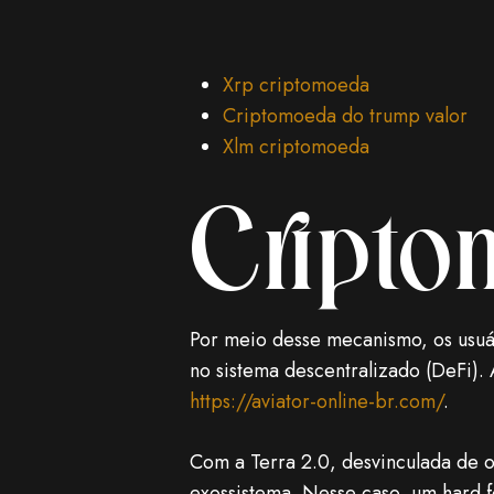
Xrp criptomoeda
Criptomoeda do trump valor
Xlm criptomoeda
Cript
Por meio desse mecanismo, os usuá
no sistema descentralizado (DeFi).
https://aviator-online-br.com/
.
Com a Terra 2.0, desvinculada de ou
exossistema. Nesse caso, um hard f