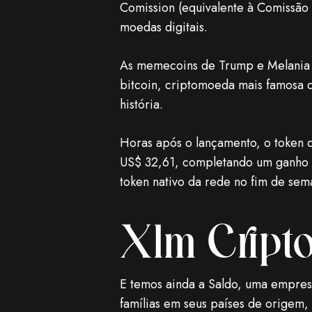
Comission (equivalente à Comissão 
moedas digitais.
As memecoins de Trump e Melania nã
bitcoin, criptomoeda mais famosa d
história.
Horas após o lançamento, o token d
US$ 32,61, completando um ganho d
token nativo da rede no fim de se
Xlm Cript
E temos ainda a Saldo, uma empres
famílias em seus países de origem,