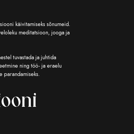
tsiooni käivitamiseks sõnumeid.
dveloleku meditatsioon, jooga ja
estel tuvastada ja juhtida
eetmine ning töö- ja eraelu
ise parandamiseks.
iooni