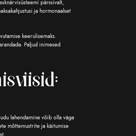
esknärvisüsteemi pärssivalt,
maksakahjustusi ja hormonaalset
avutamise keerulisemaks.
parandada. Paljud inimesed
viisid:
 kaudu lahendamine võib olla väga
te mõttemustrite ja käitumise
st.