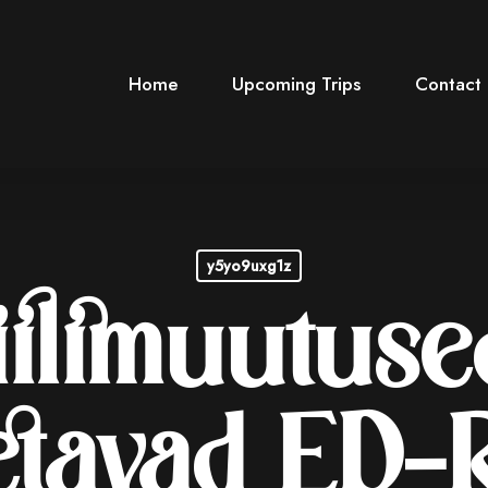
Home
Upcoming Trips
Contact
y5yo9uxg1z
iilimuutuse
etavad ED-R