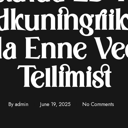
kuningriik
a Enne Ve
Tellimist
By
admin
June 19, 2025
No Comments