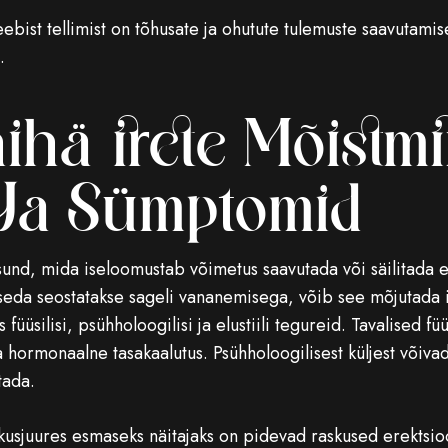
bist tellimist on tõhusate ja ohutute tulemuste saavutamisek
.
ihäirete Mõistmi
Ja Sümptomid
sund, mida iseloomustab võimetus saavutada või säilitada e
 seda seostatakse sageli vananemisega, võib see mõjutada
füüsilisi, psühholoogilisi ja elustiili tegureid. Tavalised 
hormonaalne tasakaalutus. Psühholoogilisest küljest võivad
tada.
kusjuures esmaseks näitajaks on pidevad raskused erektsioo