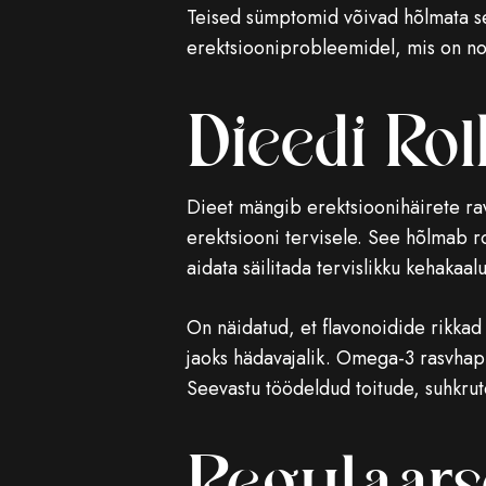
Teised sümptomid võivad hõlmata sek
erektsiooniprobleemidel, mis on nor
Dieedi Rol
Dieet mängib erektsioonihäirete ravi
erektsiooni tervisele. See hõlmab ro
aidata säilitada tervislikku kehaka
On näidatud, et flavonoidide rikkad
jaoks hädavajalik. Omega-3 rasvhap
Seevastu töödeldud toitude, suhkru