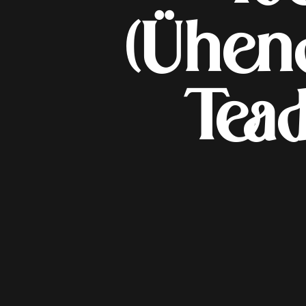
(Ühend
Tead