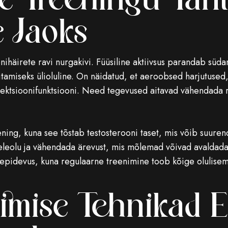
e Treeningu Täh
e Jaoks
ihäirete ravi nurgakivi. Füüsiline aktiivsus parandab süd
litamiseks ülioluline. On näidatud, et aeroobsed harjutuse
 erektsioonifunktsiooni. Need tegevused aitavad vähendada 
ening, kuna see tõstab testosterooni taset, mis võib suurend
leolu ja vähendada ärevust, mis mõlemad võivad avaldada 
ärjepidevus, kuna regulaarne treenimine toob kõige olulisem
timise Tehnikad 