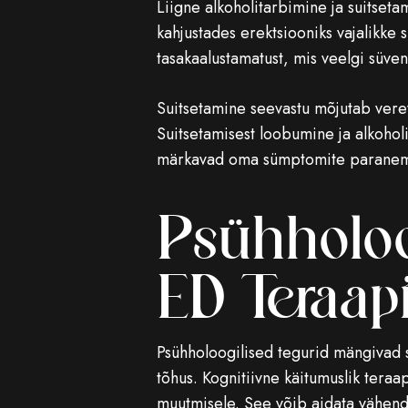
Liigne alkoholitarbimine ja suitseta
kahjustades erektsiooniks vajalikke 
tasakaalustamatust, mis veelgi süv
Suitsetamine seevastu mõjutab vere
Suitsetamisest loobumine ja alkohol
märkavad oma sümptomite paranemist 
Psühholoo
ED Teraap
Psühholoogilised tegurid mängivad sa
tõhus. Kognitiivne käitumuslik tera
muutmisele. See võib aidata vähend