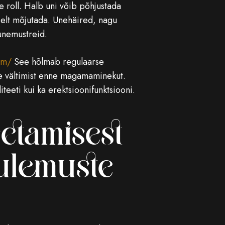
ne roll. Halb uni võib põhjustada
vselt mõjutada. Unehäired, nagu
unemustreid.
om/
See hõlmab regulaarse
ete vältimist enne magamaminekut.
eeti kui ka erektsioonifunktsiooni.
setamisest
ulemuste