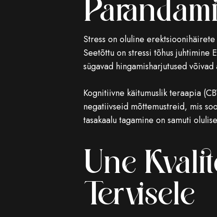
Parandami
Stress on oluline erektsioonihäiret
Seetõttu on stressi tõhus juhtimine 
sügavad hingamisharjutused võivad a
Kognitiivne käitumuslik teraapia (CBT
negatiivseid mõttemustreid, mis soo
tasakaalu tagamine on samuti olulis
Une Kvalit
Tervisele