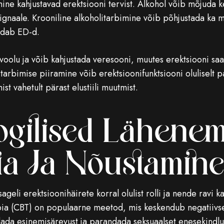
mine kahjustavad erektsiooni tervist. Alkohol võib mõjuda k
signaale. Krooniline alkoholitarbimine võib põhjustada ka 
endab ED-d.
voolu ja võib kahjustada veresooni, muutes erektsiooni sa
itarbimise piiramine võib erektsioonifunktsiooni oluliselt 
vahetult pärast elustiili muutmist.
gilised Lähenemis
ia Ja Nõustamine
geli erektsioonihäirete korral olulist rolli ja nende ravi
apia (CBT) on populaarne meetod, mis keskendub negatiivse
ada esinemisärevust ja parandada seksuaalset enesekindlu