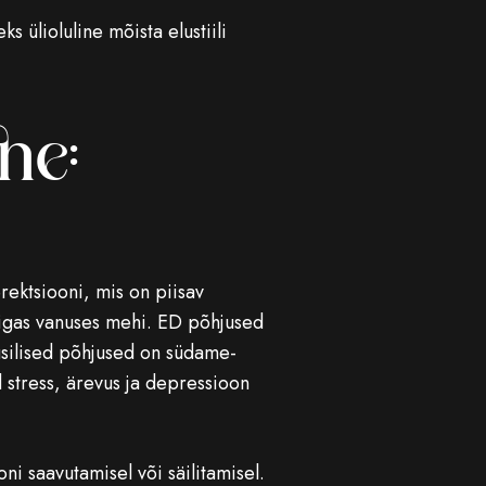
s ülioluline mõista elustiili
ne:
rektsiooni, mis on piisav
 igas vanuses mehi. ED põhjused
füüsilised põhjused on südame-
 stress, ärevus ja depressioon
ni saavutamisel või säilitamisel.