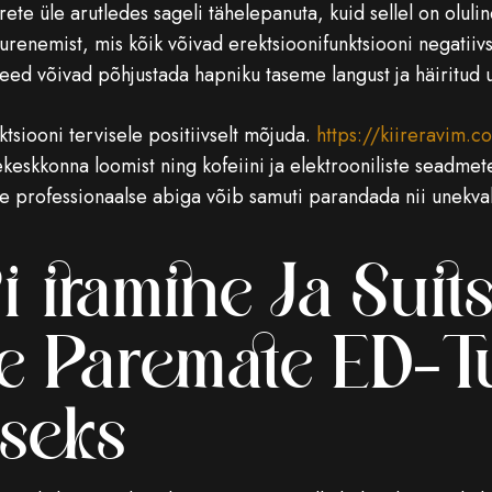
rete üle arutledes sageli tähelepanuta, kuid sellel on oluli
 suurenemist, mis kõik võivad erektsioonifunktsiooni negatii
ed võivad põhjustada hapniku taseme langust ja häiritud 
siooni tervisele positiivselt mõjuda.
https://kiireravim.c
nekeskkonna loomist ning kofeiini ja elektrooniliste seadm
professionaalse abiga võib samuti parandada nii unekvalit
iiramine Ja Suit
 Paremate ED-T
seks