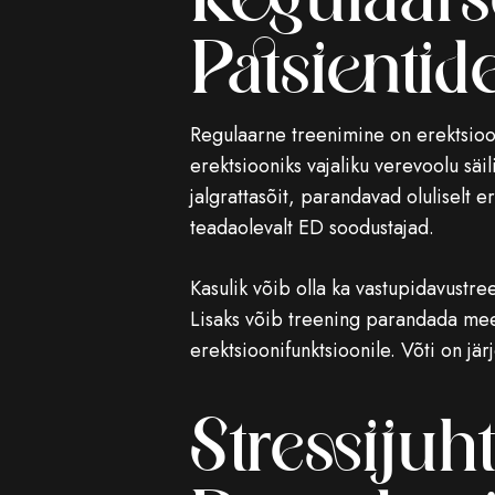
Regulaars
Patsientid
Regulaarne treenimine on erektsioon
erektsiooniks vajaliku verevoolu säi
jalgrattasõit, parandavad oluliselt
teadaolevalt ED soodustajad.
Kasulik võib olla ka vastupidavustre
Lisaks võib treening parandada mee
erektsioonifunktsioonile. Võti on j
Stressijuh