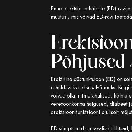
Enne erektsioonihäirete (ED) ravi vee
muutusi, mis võivad ED-ravi toetada
Erektsioon
Põhjused 
Erektiilne düsfunktsioon (ED) on sei
rahuldavaks seksuaalvõimeks. Kuigi
võivad olla mitmetahulised, hõlmates 
veresoonkonna haigused, diabeet ja 
erektsioonifunktsiooni oluliselt mõju
ED sümptomid on tavaliselt lihtsad, 