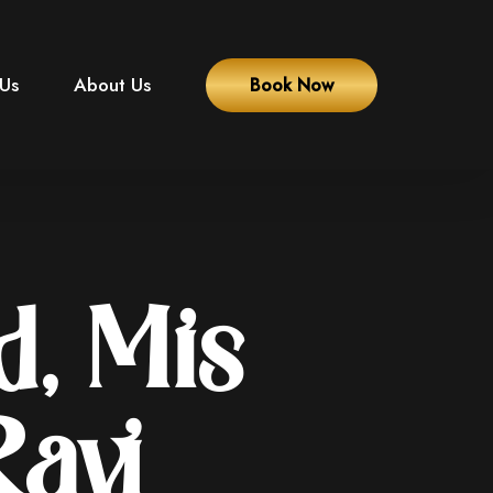
 Us
About Us
Book Now
d, Mis
avi