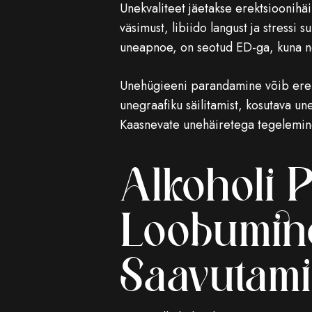
Unekvaliteet jäetakse erektsioonihäi
väsimust, libiido langust ja stressi
uneapnoe, on seotud ED-ga, kuna ne
Unehügieeni parandamine võib erekt
unegraafiku säilitamist, kosutava u
Kaasnevate unehäiretega tegelemine 
Alkoholi P
Loobumine
Saavutami