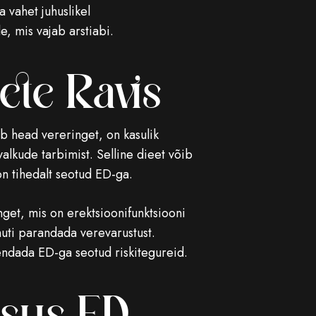
 vahet juhuslikel
, mis vajab arstiabi.
ete Ravis
ab head vereringet, on kasulik
valkude tarbimist. Selline dieet võib
on tihedalt seotud ED-ga.
get, mis on erektsioonifunktsiooni
uti parandada verevarustust.
endada ED-ga seotud riskitegureid.