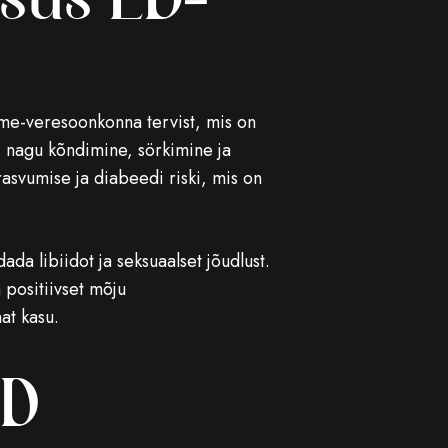
tsus ED-
ame-veresoonkonna tervist, mis on
d, nagu kõndimine, sörkimine ja
rasvumise ja diabeedi riski, mis on
ada libiidot ja seksuaalset jõudlust.
positiivset mõju
at kasu.
ED