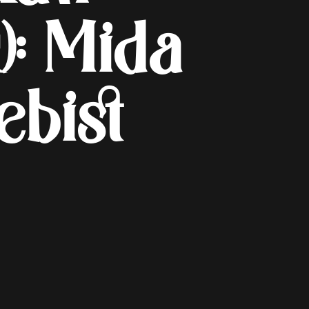
): Mida
ebist