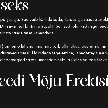
seks
e põhjustaja. See võib häirida seda, kuidas aju saadab erek
ED-i ravimisel kriitiline aspekt. Sellised tehnikad nagu tea
idata stressitaset vähendada.
) on teine ​​​​lähenemine, mis võib olla tõhus. See aitab inim
dustavad stressi. Hobidega tegelemine, lähedastega aja v
ed strateegiad stressi maandamiseks ja üldise vaimse terv
eedi Mõju Erekts