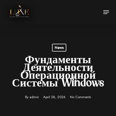
Skip
Menu
to
Close
main
Menu
content
News
Фундаменты
Деятельности
Операционной
Системы Windows
By
admin
April 28, 2026
No Comments