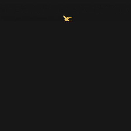
Join Our Email List
Home
About Us
Upcoming Trips
Contact Us