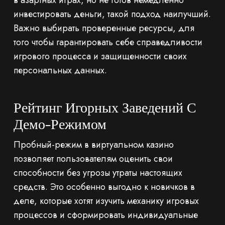
в азартных играх, но не готов немедленно
инвестировать деньги, такой подход наилучший.
Важно выбирать проверенные ресурсы, для
того чтобы гарантировать себе справедливости
игрового процесса и защищенности своих
персональных данных.
Рейтинг Игорных Заведений С
Демо-Режимом
Пробный-режим в виртуальном казино
позволяет пользователям оценить свои
способности без угрозы утраты настоящих
средств. Это особенно выгодно к новичков в
деле, которые хотят изучить механику игровых
процессов и сформировать индивидуальные