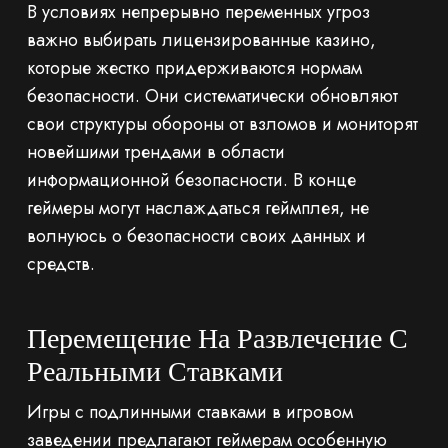
В условиях непрерывно переменных угроз
важно выбирать лицензированные казино,
которые жестко придерживаются нормам
безопасности. Они систематически обновляют
свои структуры обороны от взломов и мониторят
новейшими трендами в области
информационной безопасности. В конце
геймеры могут наслаждаться геймплея, не
волнуюсь о безопасности своих данных и
средств.
Перемещение На Развлечение С
Реальными Ставками
Игры с подлинными ставками в игровом
заведении предлагают геймерам особенную