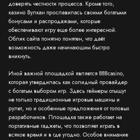
доверять честности процесса. Кроме того,
казино Вулкан прославилась своими богатыми
бонусами и распродажами, которые
обеспечивают игру еще более интересной.
Облик сайта понятно понятен, что даёт
возможность даже начинающим быстро
вникнуть.
Иной важной площадкой является 888casino,
которая утвердилась как солидный провайдер
с богатым выбором игр. Здесь геймеры отыщут
не только традиционные игровые машины и
рулет, но и особенные предложения от топовых
разработчиков. Площадка также работает на
портативные гаджеты, что позволяет играть в
всякое время и в где угодно. Особое внимание