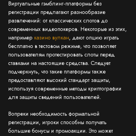
Виртуальные гэмблинг-платформы без
регистрации предлагают разнообразие
развлечений: от классических слотов до
современных видеопокеров. Некоторые из этих,
например
казино вулкан
, дают опцию играть
бесплатно в тестовом режиме, что позволяет
пользователям протестировать слоты перед
ставками на настоящие средства. Следует
подчеркнуть, что такие платформы также
предоставляют высокий стандарт защиты,
используя современные методы криптографии
для защиты сведений пользователей.
Вопреки необходимость формальной
регистрации, игроки способны получать
большие бонусы и промоакции. Это может