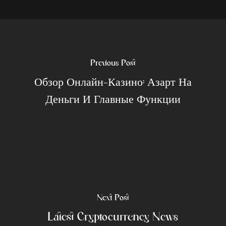
Previous Post
Обзор Онлайн-Казино: Азарт На
Деньги И Главные Функции
Next Post
Latest Cryptocurrency News