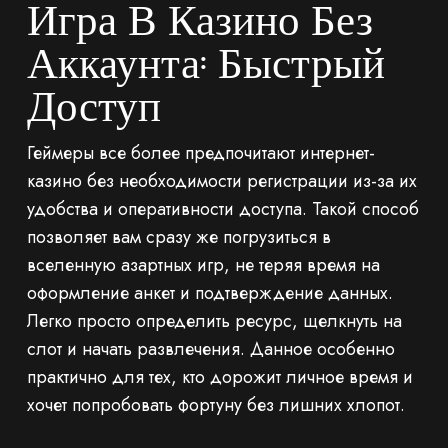
Игра В Казино Без
Аккаунта: Быстрый
Доступ
Геймеры все более предпочитают интернет-
казино без необходимости регистрации из-за их
удобства и оперативности доступа. Такой способ
позволяет вам сразу же погрузиться в
вселенную азартных игр, не теряя время на
оформление анкет и подтверждение данных.
Легко просто определить ресурс, щелкнуть на
слот и начать развлечения. Данное особенно
практично для тех, кто дорожит личное время и
хочет попробовать фортуну без лишних хлопот.