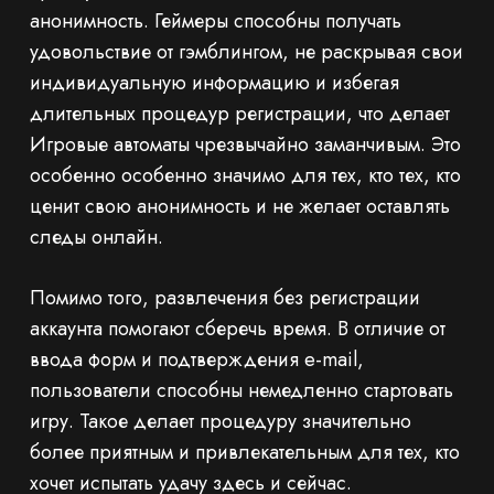
анонимность. Геймеры способны получать
удовольствие от гэмблингом, не раскрывая свои
индивидуальную информацию и избегая
длительных процедур регистрации, что делает
Игровые автоматы чрезвычайно заманчивым. Это
особенно особенно значимо для тех, кто тех, кто
ценит свою анонимность и не желает оставлять
следы онлайн.
Помимо того, развлечения без регистрации
аккаунта помогают сберечь время. В отличие от
ввода форм и подтверждения e-mail,
пользователи способны немедленно стартовать
игру. Такое делает процедуру значительно
более приятным и привлекательным для тех, кто
хочет испытать удачу здесь и сейчас.