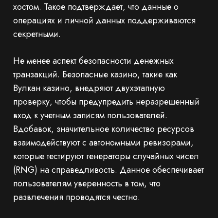
хостом. Такое подтверждает, что данные о
операциях и личной данных поддерживаются
секретными.
Не менее аспект безопасности денежных
транзакций. Безопасные казино, такие как
Вулкан казино, внедряют двухэтапную
проверку, чтобы предупредить неразрешенный
вход к учетным записям пользователей.
Вдобавок, значительное количество ресурсов
взаимодействуют с автономными ревизорами,
которые тестируют генераторы случайных чисел
(RNG) на справедливость. Данное обеспечивает
пользователям уверенность в том, что
развлечения проводятся честно.