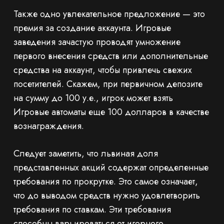
Также одно увлекательное предложение — это
премия за создание аккаунта. Игровые
заведения зачастую проводят умножение
первого внесения средств или дополнительные
средства на аккаунт, чтобы привлечь свежих
посетителей. Скажем, при первичном депозите
на сумму до 100 у.е., игрок может взять
Игровые автоматы еще 100 долларов в качестве
вознаграждения.
Следует заметить, что львиная доля
представленных акций содержат определенные
требования по прокрутке. Это самое означает,
что до выводом средств нужно удовлетворить
требования по ставкам. Эти требования
способны варьироваться от игорного