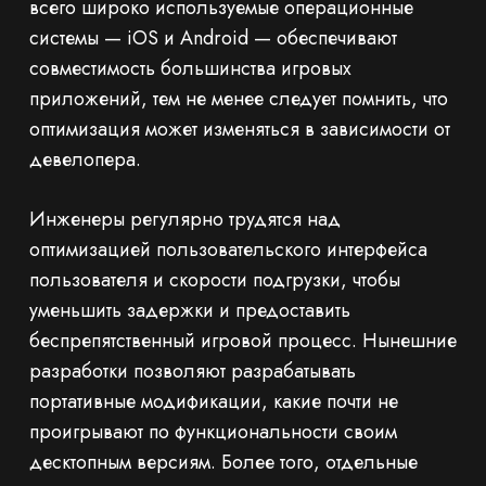
всего широко используемые операционные
системы — iOS и Android — обеспечивают
совместимость большинства игровых
приложений, тем не менее следует помнить, что
оптимизация может изменяться в зависимости от
девелопера.
Инженеры регулярно трудятся над
оптимизацией пользовательского интерфейса
пользователя и скорости подгрузки, чтобы
уменьшить задержки и предоставить
беспрепятственный игровой процесс. Нынешние
разработки позволяют разрабатывать
портативные модификации, какие почти не
проигрывают по функциональности своим
десктопным версиям. Более того, отдельные