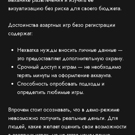
механике развлечения и изучить её
визуализацию без риска для своего бюджета.
Достоинства азартных игр безо регистрации
содержат:
Нехватка нужды вносить личные данные —
это предоставляет дополнительную охрану.
Срочный доступ к играм — не необходимо
терять минуты на оформление аккаунта.
Способность опробовать подходы и
определить любимые игры.
Впрочем стоит осознавать, что в демо-режиме
невозможно получить реальные деньги. Для
людей, какие желает оценить свои возможности