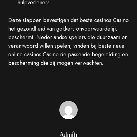
hulpverleners.
Deze stappen bevestigen dat beste casinos Casino
het gezondheid van gokkers onvoorwaardelijk
beschermt. Nederlandse spelers die duurzaam en
verantwoord willen spelen, vinden bij beste neue
online casinos Casino de passende begeleiding en
bescherming die zij mogen verwachten.
Admin