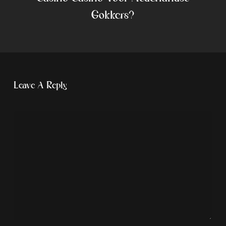
Gokkers?
Leave A Reply