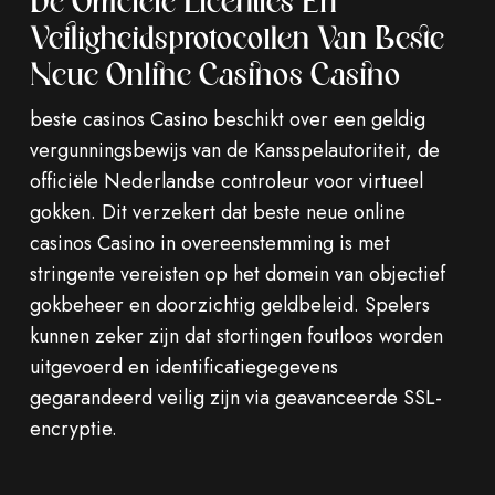
De Officiële Licenties En
Veiligheidsprotocollen Van Beste
Neue Online Casinos Casino
beste casinos Casino beschikt over een geldig
vergunningsbewijs van de Kansspelautoriteit, de
officiële Nederlandse controleur voor virtueel
gokken. Dit verzekert dat beste neue online
casinos Casino in overeenstemming is met
stringente vereisten op het domein van objectief
gokbeheer en doorzichtig geldbeleid. Spelers
kunnen zeker zijn dat stortingen foutloos worden
uitgevoerd en identificatiegegevens
gegarandeerd veilig zijn via geavanceerde SSL-
encryptie.