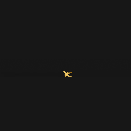
Join Our Email List