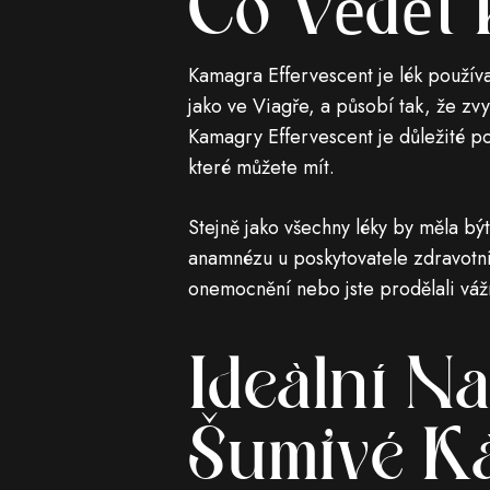
Co Vědět 
Kamagra Effervescent je lék používan
jako ve Viagře, a působí tak, že z
Kamagry Effervescent je důležité po
které můžete mít.
Stejně jako všechny léky by měla bý
anamnézu u poskytovatele zdravotní 
onemocnění nebo jste prodělali vážn
Ideální N
Šumivé K