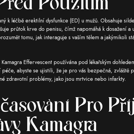
Před Použitím
ý k léčbě erektilní dysfunkce (ED) u mužů. Obsahuje sildena
vyšuje průtok krve do penisu, čímž napomáhá k dosažení a 
rozumět tomu, jak interaguje s vaším tělem a jakýmikoli s
t Kamagra Effervescent používána pod lékařským dohledem. 
péče, abyste se ujistili, že je pro vás bezpečná, zvláště p
é zdravotní problémy, jako jsou mrtvice nebo infarkty.
ačasování Pro Př
ávy Kamagra