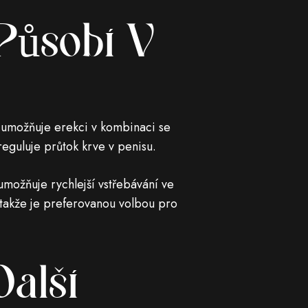
Působí V
a umožňuje erekci v kombinaci se
 reguluje průtok krve v penisu.
možňuje rychlejší vstřebávání ve
, takže je preferovanou volbou pro
Další