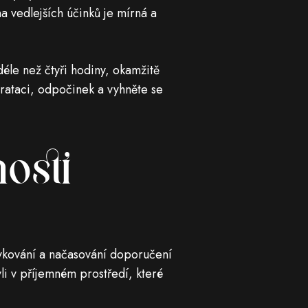
a vedlejších účinků je mírná a
éle než čtyři hodiny, okamžitě
drataci, odpočinek a vyhněte se
osti
ávkování a načasování doporučení
li v příjemném prostředí, které