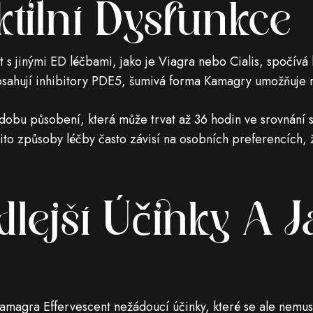
ktilní Dysfunkce
 s jinými ED léčbami, jako je Viagra nebo Cialis, spočívá h
bsahují inhibitory PDE5, šumivá forma Kamagry umožňuje ry
í dobu působení, která může trvat až 36 hodin ve srovnán
o způsoby léčby často závisí na osobních preferencích, živ
lejší Účinky A J
amagra Effervescent nežádoucí účinky, které se ale nemus