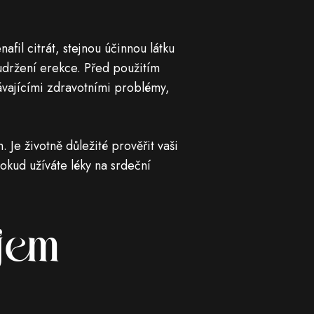
fil citrát, stejnou účinnou látku
udržení erekce. Před použitím
távajícími zdravotními problémy,
Je životně důležité prověřit vaši
okud užíváte léky na srdeční
íjem