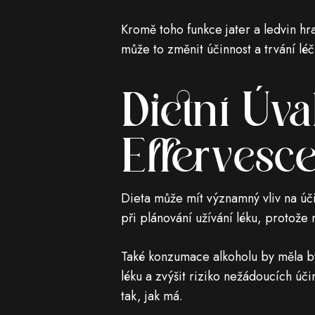
Kromě toho funkce jater a ledvin hr
může to změnit účinnost a trvání léčb
Dietní Úv
Effervesc
Dieta může mít významný vliv na ú
při plánování užívání léku, protože
Také konzumace alkoholu by měla bý
léku a zvýšit riziko nežádoucích úč
tak, jak má.