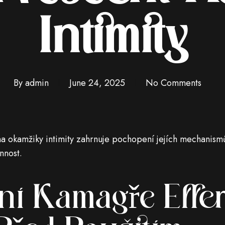
Intimity
By
admin
June 24, 2025
No Comments
 okamžiky intimity zahrnuje pochopení jejích mechanismů,
innost.
í Kamagře Effer