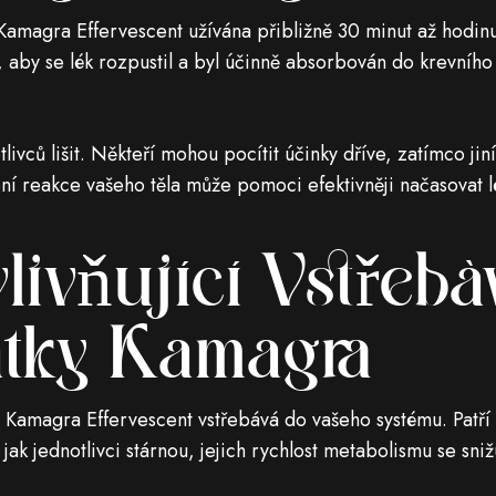
 Kamagra Effervescent užívána přibližně 30 minut až hodin
, aby se lék rozpustil a byl účinně absorbován do krevního
livců lišit. Někteří mohou pocítit účinky dříve, zatímco ji
í reakce vašeho těla může pomoci efektivněji načasovat lé
livňující Vstřebá
tky Kamagra
se Kamagra Effervescent vstřebává do vašeho systému. Patř
jak jednotlivci stárnou, jejich rychlost metabolismu se sniž