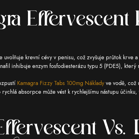
ra Effervescent 
e uvolňuje krevní cévy v penisu, což zvyšuje průtok krve 
denafil inhibuje enzym fosfodiesterázu typu 5 (PDE5), který
rozpustí
Kamagra Fizzy Tabs 100mg Náklady
ve vodě, což u
to rychlá absorpce může vést k rychlejšímu nástupu účinku
ffervescent Vs. 