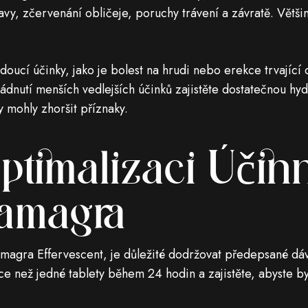
avy, zčervenání obličeje, poruchy trávení a závratě. Většin
ucí účinky, jako je bolest na hrudi nebo erekce trvající d
ádnutí menších vedlejších účinků zajistěte dostatečnou hy
y mohly zhoršit příznaky.
ptimalizaci Účinn
amagra
amagra Effervescent, je důležité dodržovat předepsané d
íce než jedné tablety během 24 hodin a zajistěte, abyste by