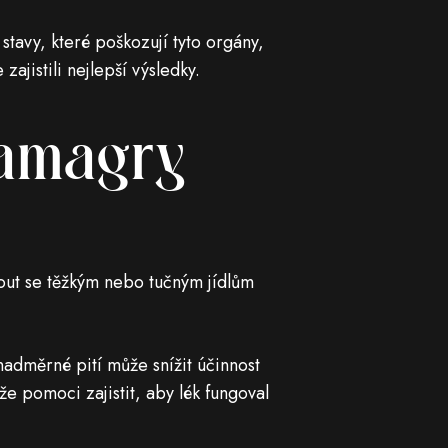
stavy, které poškozují tyto orgány,
ajistili nejlepší výsledky.
Kamagry
out se těžkým nebo tučným jídlům
adměrné pití může snížit účinnost
e pomoci zajistit, aby lék fungoval