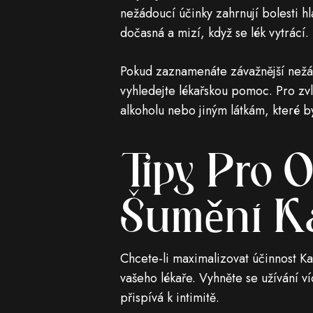
nežádoucí účinky zahrnují bolesti hl
dočasná a mizí, když se lék vytrácí.
Pokud zaznamenáte závažnější nežádo
vyhledejte lékařskou pomoc. Pro zvl
alkoholu nebo jiným látkám, které b
Tipy Pro O
Šumění K
Chcete-li maximalizovat účinnost K
vašeho lékaře. Vyhněte se užívání v
přispívá k intimitě.