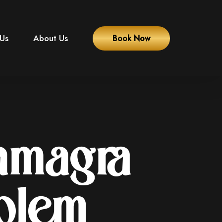
 Us
About Us
Book Now
amagra
olem