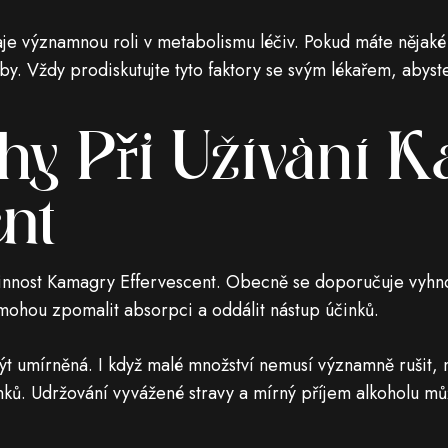
aje významnou roli v metabolismu léčiv. Pokud máte nějaké 
y. Vždy prodiskutujte tyto faktory se svým lékařem, abyste z
ahy Při Užívání 
ent
činnost Kamagry Effervescent. Obecně se doporučuje vyhn
 mohou zpomalit absorpci a oddálit nástup účinků.
t umírněná. I když malé množství nemusí významně rušit, n
inků. Udržování vyvážené stravy a mírný příjem alkoholu můž