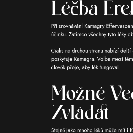
Léčba Ere
Při srovnávání Kamagry Effervescent
účinku. Zatímco všechny tyto léky o
Cialis na druhou stranu nabízí delš
poskytuje Kamagra. Volba mezi těmit
člověk přeje, aby lék fungoval.
Možné Ved
Zvládat
Stejně jako mnoho léků může mít i K