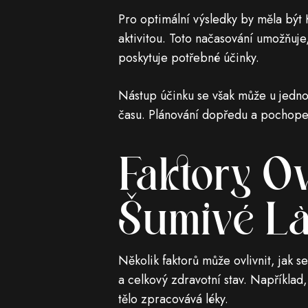
Pro optimální výsledky by měla být
aktivitou. Toto načasování umožňuje
poskytuje potřebné účinky.
Nástup účinku se však může u jednot
času. Plánování dopředu a pochopen
Faktory Ov
Šumivé Lá
Několik faktorů může ovlivnit, jak 
a celkový zdravotní stav. Například, 
tělo zpracovává léky.