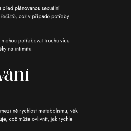
u před plánovanou sexuální
 řečiště, což v případě potřeby
ní mohou potřebovat trochu více
ky na intimitu.
vání
í mezi ně rychlost metabolismu, věk
uje, což může ovlivnit, jak rychle