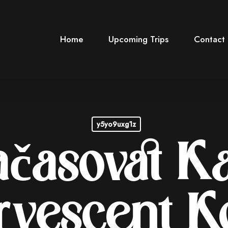
Home
Upcoming Trips
Contact
y5yo9uxg1z
ačasovat K
ervescent K