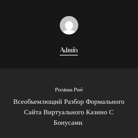
Admin
Previous Post
Всеобъемлющий Разбор Формального
Сайта Виртуального Казино С
Бонусами.