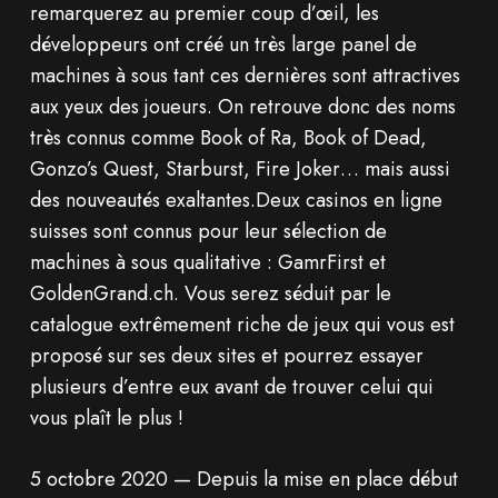
remarquerez au premier coup d’œil, les
développeurs ont créé un très large panel de
machines à sous tant ces dernières sont attractives
aux yeux des joueurs. On retrouve donc des noms
très connus comme Book of Ra, Book of Dead,
Gonzo’s Quest, Starburst, Fire Joker… mais aussi
des nouveautés exaltantes.Deux casinos en ligne
suisses sont connus pour leur sélection de
machines à sous qualitative : GamrFirst et
GoldenGrand.ch. Vous serez séduit par le
catalogue extrêmement riche de jeux qui vous est
proposé sur ses deux sites et pourrez essayer
plusieurs d’entre eux avant de trouver celui qui
vous plaît le plus !
5 octobre 2020 — Depuis la mise en place début