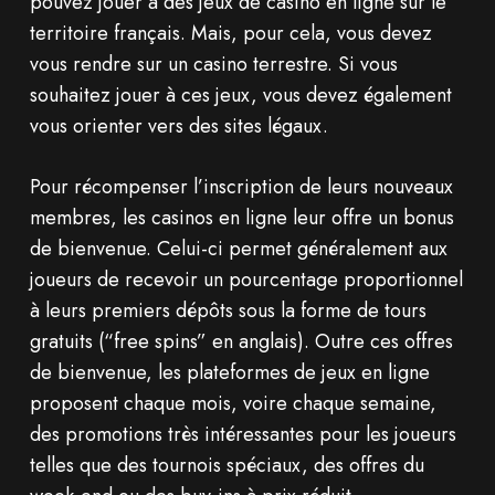
pouvez jouer à des jeux de casino en ligne sur le
territoire français. Mais, pour cela, vous devez
vous rendre sur un casino terrestre. Si vous
souhaitez jouer à ces jeux, vous devez également
vous orienter vers des sites légaux.
Pour récompenser l’inscription de leurs nouveaux
membres, les casinos en ligne leur offre un bonus
de bienvenue. Celui-ci permet généralement aux
joueurs de recevoir un pourcentage proportionnel
à leurs premiers dépôts sous la forme de tours
gratuits (“free spins” en anglais). Outre ces offres
de bienvenue, les plateformes de jeux en ligne
proposent chaque mois, voire chaque semaine,
des promotions très intéressantes pour les joueurs
telles que des tournois spéciaux, des offres du