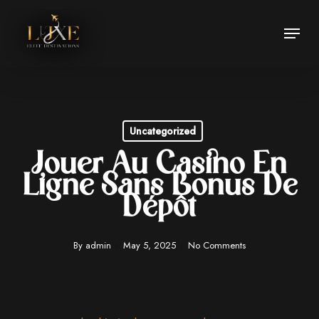
Skip
Menu
to
Close
main
Menu
content
Uncategorized
Jouer Au Casino En
Ligne Sans Bonus De
Dépôt
By
admin
May 5, 2025
No Comments