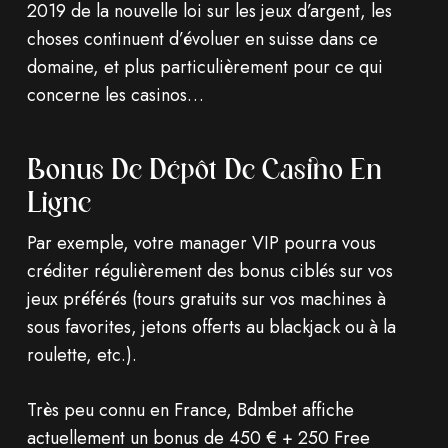
2019 de la nouvelle loi sur les jeux d’argent, les
choses continuent d’évoluer en suisse dans ce
domaine, et plus particulièrement pour ce qui
concerne les casinos…
Bonus De Dépôt De Casino En
Ligne
Par exemple, votre manager VIP pourra vous
créditer régulièrement des bonus ciblés sur vos
jeux préférés (tours gratuits sur vos machines à
sous favorites, jetons offerts au blackjack ou à la
roulette, etc.).
Très peu connu en France, Bdmbet affiche
actuellement un bonus de 450 € + 250 Free