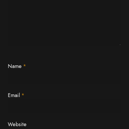
Name
*
Email
*
Website