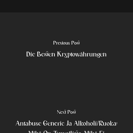
Previous Post
Die Besten Kryptowährungen
Next Post
Antabuse Generic Ja Alkoholi/ruoka: