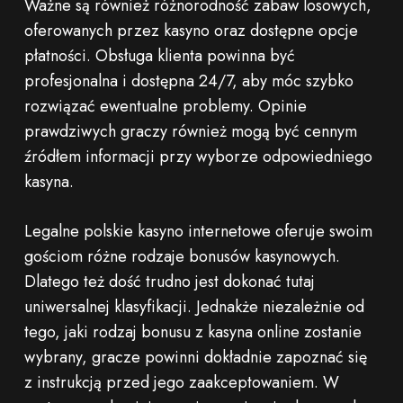
Ważne są również różnorodność zabaw losowych,
oferowanych przez kasyno oraz dostępne opcje
płatności. Obsługa klienta powinna być
profesjonalna i dostępna 24/7, aby móc szybko
rozwiązać ewentualne problemy. Opinie
prawdziwych graczy również mogą być cennym
źródłem informacji przy wyborze odpowiedniego
kasyna.
Legalne polskie kasyno internetowe oferuje swoim
gościom różne rodzaje bonusów kasynowych.
Dlatego też dość trudno jest dokonać tutaj
uniwersalnej klasyfikacji. Jednakże niezależnie od
tego, jaki rodzaj bonusu z kasyna online zostanie
wybrany, gracze powinni dokładnie zapoznać się
z instrukcją przed jego zaakceptowaniem. W