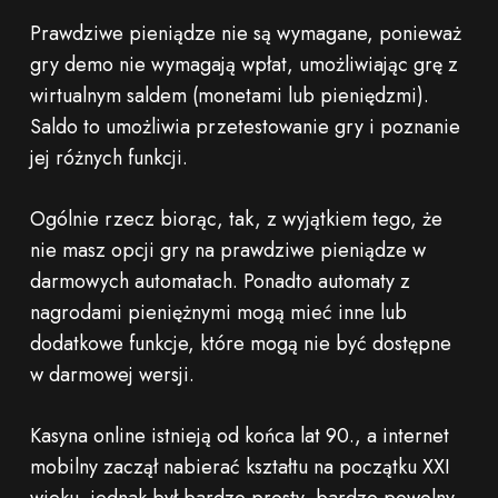
Prawdziwe pieniądze nie są wymagane, ponieważ
gry demo nie wymagają wpłat, umożliwiając grę z
wirtualnym saldem (monetami lub pieniędzmi).
Saldo to umożliwia przetestowanie gry i poznanie
jej różnych funkcji.
Ogólnie rzecz biorąc, tak, z wyjątkiem tego, że
nie masz opcji gry na prawdziwe pieniądze w
darmowych automatach. Ponadto automaty z
nagrodami pieniężnymi mogą mieć inne lub
dodatkowe funkcje, które mogą nie być dostępne
w darmowej wersji.
Kasyna online istnieją od końca lat 90., a internet
mobilny zaczął nabierać kształtu na początku XXI
wieku, jednak był bardzo prosty, bardzo powolny.