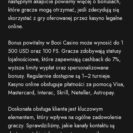
następnym akapicie powiemy więcej o bonusach,
które gracze mogą otrzymać, jeśli zdecydują się
skorzystać z gry oferowanej przez kasyno legalne
online.
Bonus powitalny w Booi Casino może wynosić do 1
500 USD oraz 100 FS. Gracze zdobywają statusy
lojalnościowe, które zapewniają cashback do 7%,
wyższe limity wypłat oraz spersonalizowane
bonusy. Regularnie dostępne są 1–2 turnieje.
Kasyno online obsługuje płatności za pomocą Visa,
Mastercard, Interac, Skrill, Neteller, Astropay.
Doskonała obsługa klienta jest kluczowym
elementem, który wpływa na ogólne zadowolenie
graczy. Sprawdziliśmy, jakie kanały kontaktu są