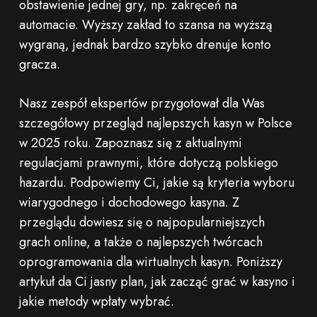
obstawienie jednej gry, np. zakręceń na
automacie. Wyższy zakład to szansa na wyższą
wygraną, jednak bardzo szybko drenuje konto
gracza.
Nasz zespół ekspertów przygotował dla Was
szczegółowy przegląd najlepszych kasyn w Polsce
w 2025 roku. Zapoznasz się z aktualnymi
regulacjami prawnymi, które dotyczą polskiego
hazardu. Podpowiemy Ci, jakie są kryteria wyboru
wiarygodnego i dochodowego kasyna. Z
przeglądu dowiesz się o najpopularniejszych
grach online, a także o najlepszych twórcach
oprogramowania dla wirtualnych kasyn. Poniższy
artykuł da Ci jasny plan, jak zacząć grać w kasyno i
jakie metody wpłaty wybrać.