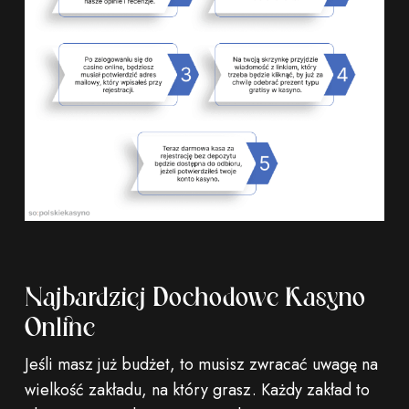
Najbardziej Dochodowe Kasyno
Online
Jeśli masz już budżet, to musisz zwracać uwagę na
wielkość zakładu, na który grasz. Każdy zakład to