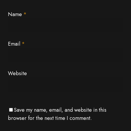
Name
*
Email
*
Website
Save my name, email, and website in this
browser for the next time I comment.