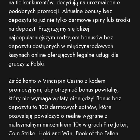
na tle konkurentów, decydują na urozmaicenie
podobnych promocji. Aktualne bonusy bez
depozytu to już nie tylko darmowe spiny lub środki
na depozyt. Przyjrzyjmy się bliżej
najpopularniejszym rodzajom bonusów bez
depozytu dostępnych w międzynarodowych
kasynach online oferujących legalne usługi dla
graczy z Polski.
Załóż konto w Vincispin Casino z kodem
promocyjnym, aby otrzymać bonus powitalny,
który nie wymaga wpłaty pieniędzy! Bonus bez
depozytu to 100 darmowych spinów, które
pozwalają powalczyć o realne wygrane z
maksymalnym mnożnikiem 10x w grach Fire Joker,
Coin Strike: Hold and Win, Book of the Fallen.