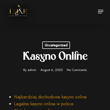
Skip
Menu
to
Close
main
Menu
content
Uncategorized
Kasyno Online
By
admin
August 6, 2025
No Comments
Najbardziej dochodowe kasyno online
Legalne kasyno online w polsce