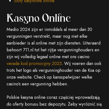
Sloty kasynowe online
Kasyno Online
Medio 2024 zijn er inmiddels al meer dan 30
vergunningen verstrekt, maar nog niet elke
aanbieder is al online met zijn diensten. Uiteraard
behoort 711.nl tot het rijtje vergunninghouders en
zijn wij volledig legaal online met ons casino
vavada kod promocyjny 2025
. Wij voeren dan ook
trots het logo als vergunninghouder van de Ksa op
onze website. Check op kansspelwijzer welke
casino’s een vergunning hebben.
Polskie kasyna online coraz częściej wprowadzają
do oferty bonusu bez depozytu. Żeby wyróżnić się