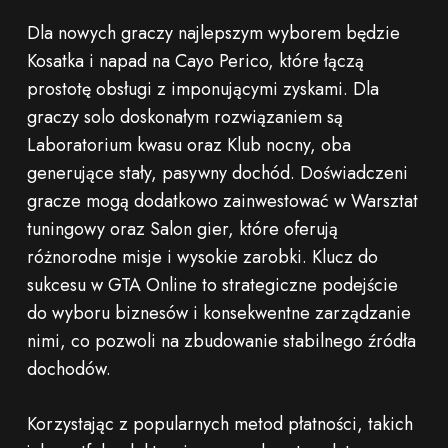
Dla nowych graczy najlepszym wyborem będzie
Kosatka i napad na Cayo Perico, które łączą
prostotę obsługi z imponującymi zyskami. Dla
graczy solo doskonałym rozwiązaniem są
Laboratorium kwasu oraz Klub nocny, oba
generujące stały, pasywny dochód. Doświadczeni
gracze mogą dodatkowo zainwestować w Warsztat
tuningowy oraz Salon gier, które oferują
różnorodne misje i wysokie zarobki. Klucz do
sukcesu w GTA Online to strategiczne podejście
do wyboru biznesów i konsekwentne zarządzanie
nimi, co pozwoli na zbudowanie stabilnego źródła
dochodów.
Korzystając z popularnych metod płatności, takich