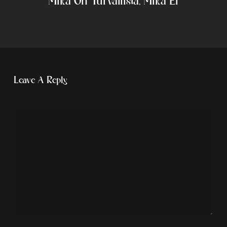
Mikä On Turvallista, Mikä Ei
Leave A Reply