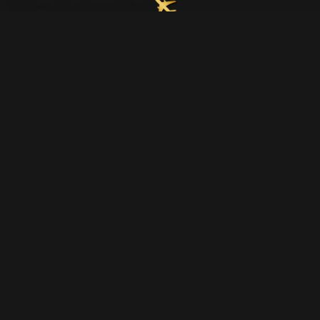
Join Our Email List
Home
About Us
Upcoming Trips
Contact Us