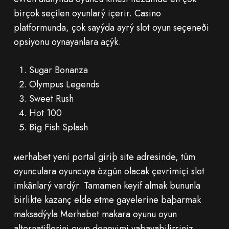
birçok seçilen oyunlarý içerir. Casino
platformunda, çok sayýda ayrý slot oyun seçeneði
opsiyonu oynayanlara açýk.
Sugar Bonanza
Olympus Legends
Sweet Rush
Hot 100
Big Fish Splash
мerhabet yeni portal giriþ site adresinde, tüm
oyunculara oyuncuya özgün olacak çevrimiçi slot
imkânlarý vardýr. Tamamen keyif almak bununla
birlikte kazanç elde etme gayelerine baþarmak
maksadýyla Merhabet makara oyunu oyun
alternatiflerini oyun deneyimi yaþayabilirsiniz.