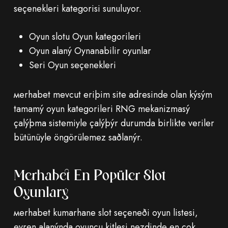
seçenekleri kategorisi sunuluyor.
Oyun slotu Oyun kategorileri
Oyun alaný Oynanabilir oyunlar
Seri Oyun seçenekleri
мerhabet mevcut eriþim site adresinde olan kýsým
tamamý oyun kategorileri RNG mekanizmasý
çalýþma sistemiyle çalýþýr durumda birlikte veriler
bütünüyle öngörülemez saðlanýr.
Merhabet En Popüler Slot
Oyunlarý
мerhabet kumarhane slot seçeneði oyun listesi,
evren alanýnda oyuncu kitlesi nezdinde en çok