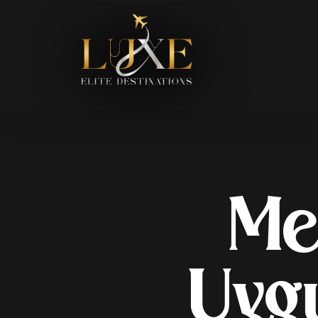
Skip
to
main
content
Me
Uyg