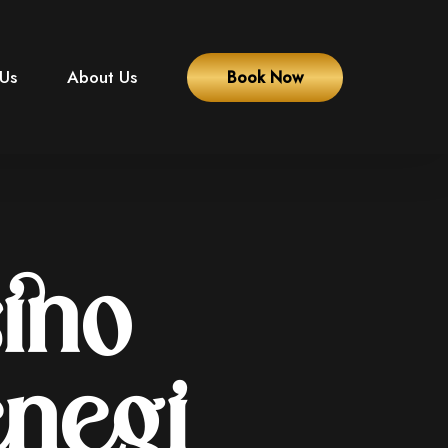
 Us
About Us
Book Now
ino
negi