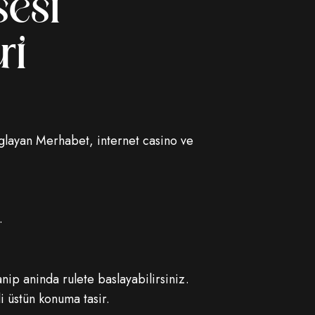
esi
ri
aglayan Merhabet, internet casino ve
.
nip aninda rulete baslayabilirsiniz.
i üstün konuma tasir.