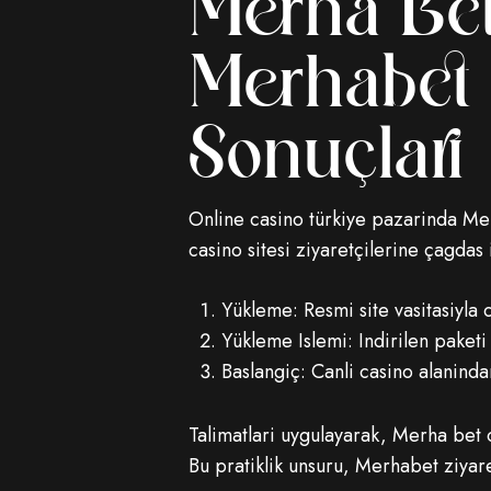
Merha Bet
Merhabet 
Sonuçlari
Online casino türkiye pazarinda Mer
casino sitesi ziyaretçilerine çagdas
Yükleme: Resmi site vasitasiyla 
Yükleme Islemi: Indirilen paket
Baslangiç: Canli casino alaninda
Talimatlari uygulayarak, Merha bet c
Bu pratiklik unsuru, Merhabet ziyar