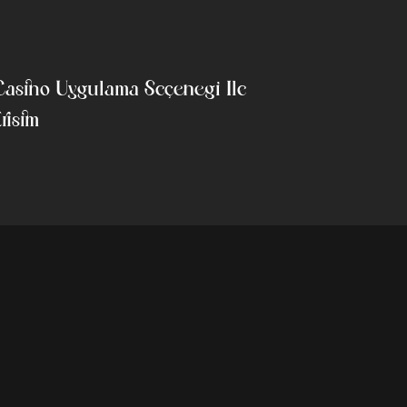
Casino Uygulama Seçenegi Ile
Erisim