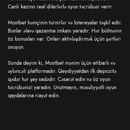
Canlı kazino real dilerlərlə oyun təcrübəsi verir.
Mostbet həmçinin turnirlər və lotereyalar təşkil edir.
Bunlar əlavə qazanma imkanı yaradır. Hər bölmənin
öz bonusları var. Onları aktivləşdirmək üçün şərtləri
oxuyun.
Sonda deyim ki, Mostbet mənim üçün etibarlı və
əyləncəli platformadır. Qeydiyyatdan ilk depozitə
qədər hər şey sadədir. Cəsarət edin və öz oyun
təcrübənizi yaradın. Unutmayın, məsuliyyətli oyun
qaydalarına riayət edin.