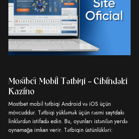
Mostbet Mobil Tətbiqi – Cibindəki
Kazino
Mostbet mobil tətbiqi Android və iOS üçün
mövcuddur. Tətbiqi yükləmək üçün rəsmi saytdakı
linklərdən istifadə edin. Bu, oyunları istənilən yerdə
oynamağa imkan verir. Tətbiqin üstünlükləri: