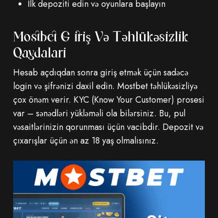
İlk depoziti edin və oyunlara başlayın
Mostbet Giriş Və Təhlükəsizlik
Qaydaları
Hesab açdıqdan sonra giriş etmək üçün sadəcə
login və şifrənizi daxil edin. Mostbet təhlükəsizliyə
çox önəm verir. KYC (Know Your Customer) prosesi
var – sənədləri yükləməli ola bilərsiniz. Bu, pul
vəsaitlərinizin qorunması üçün vacibdir. Depozit və
çıxarışlar üçün ən az 18 yaş olmalısınız.