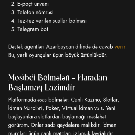
E-poçt ünvanı
Telefon nömrəsi
Tez-tez verilən suallar bölməsi
Telegram bot
Dəstək agentləri Azərbaycan dilində də cavab
verir
.
Bu, yerli oyunçular üçün böyük üstünlükdür.
Mostbet Bölmələri – Haradan
Başlamaq Lazımdır
Platformada əsas bölmələr: Canlı Kazino, Slotlar,
İdman Mərcləri, Poker, Virtual İdman və s. Yeni
başlayanlara slotlardan başlamağı məsləhət
görürəm. Onlar sadə qaydalara malikdir. İdman
mərcləri üçün canlı matçları izləmək faydalıdır.