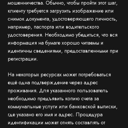
мошенничества. Обычно, чтобы пройти этот шаг,
клиенту требуется загрузить изображение или
снимок документа, удостоверяющего личность,
например, паспорта или водительского
удостоверения. Необходимо убедиться, что вся
информация на бумаге хорошо читаемы и
идентичны сведениями, предоставленными при
регистрации.
На некоторых ресурсах может потребоваться
ещё одна подтверждение через адрес
проживания. Для указанного пользователь
необходимо предъявить копию счета за
коммунальные услуги или банковской выписки,
где указано его имя и адрес. Процедура
идентификации может отнять составлять от