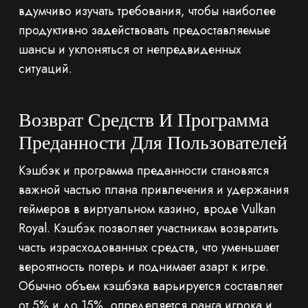
вдумчиво изучать требования, чтобы наиболее
продуктивно задействовать предоставляемые
шансы и уклоняться от непредвиденных
ситуаций.
Возврат Средств И Программа
Преданности Для Пользователей
Кэшбэк и программа преданности становятся
важной частью плана привлечения и удержания
геймеров в виртуальном казино, вроде Vulkan
Royal. Кэшбэк позволяет участникам возвратить
часть израсходованных средств, что уменьшает
вероятность потерь и поднимает азарт к игре.
Обычно объем кэшбэка варьируется составляет
от 5% и до 15%, определяется ранга игрока и