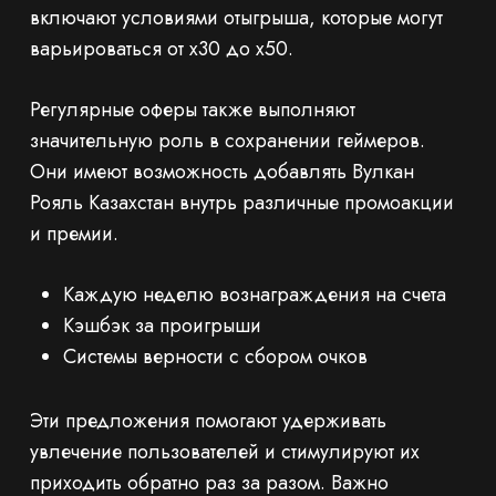
включают условиями отыгрыша, которые могут
варьироваться от x30 до x50.
Регулярные оферы также выполняют
значительную роль в сохранении геймеров.
Они имеют возможность добавлять Вулкан
Рояль Казахстан внутрь различные промоакции
и премии.
Каждую неделю вознаграждения на счета
Кэшбэк за проигрыши
Системы верности с сбором очков
Эти предложения помогают удерживать
увлечение пользователей и стимулируют их
приходить обратно раз за разом. Важно