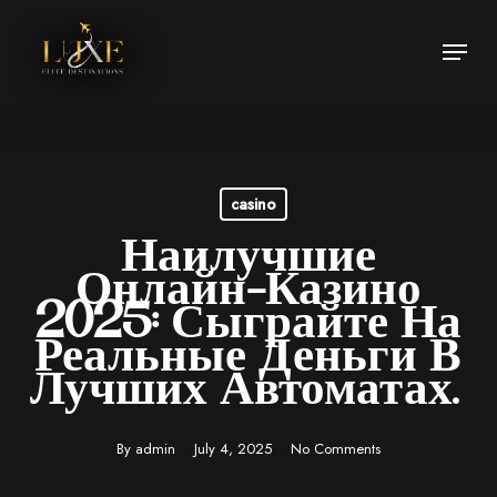
Skip
Menu
to
Close
main
Menu
content
casino
Наилучшие
Онлайн-Казино
2025: Сыграйте На
Реальные Деньги В
Лучших Автоматах.
By
admin
July 4, 2025
No Comments