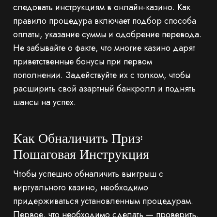
следовать инструкциям в онлайн-казино. Как
правило процедура включает подбор способа
оплаты, указание суммы и одобрение перевода.
Не забывайте о факте, что многие казино дарят
приветственные бонусы при первом
пополнении. Задействуйте их с толком, чтобы
расширить свой азартный банкролл и поднять
шансы на успех.
Как Обналичить Приз:
Пошаговая Инструкция
Чтобы успешно обналичить выигрыш с
виртуального казино, необходимо
придерживаться установленным процедурам.
Первое, что необходимо сделать — проверить,