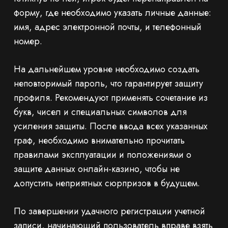
форму, где необходимо указать личные данные:
имя, адрес электронной почты, и телефонный
номер.
На дальнейшем уровне необходимо создать
неповторимый пароль, что гарантирует защиту
профиля. Рекомендуют применять сочетание из
букв, чисел и специальных символов для
усиления защиты. После ввода всех указанных
граф, необходимо внимательно прочитать
правилами эксплуатации и положениями о
защите данных онлайн-казино, чтобы не
допустить неприятных сюрпризов в будущем.
По завершении удачного регистрации учетной
записи, начинающий пользователь вправе взять