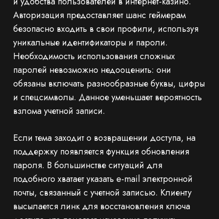
и удобства пользователей в интернет-казино.
Авторизация предоставляет шанс геймерам
безопасно входить в свои профили, используя
уникальные идентификаторы и пароли.
Необходимость использования сложных
паролей невозможно недооценить: они
обязаны включать разнообразные буквы, цифры
и спецсимволы. Данное уменьшает вероятность
взлома учетной записи.
Если тема заходит о возвращении доступа, на
поддержку появляется функция обновления
пароля. В большинстве ситуаций для
подобного хватает указать e-mail электронной
почты, связанный с учетной записью. Клиенту
высылается линк для восстановления ключа