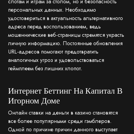
слотам и играм за столом, но и безопасность
персональных данных. Необходимо
удостовериться в актуальность альтернативного
адреса перед воспользованием, ведь
мошеннические веб-страницы стремятся украсть
личную информацию. Постоянные обновления
URL-адресов помогают предотвратить
аналогичных угроз и удовольствоваться
геймплеем без лишних хлопот.
Интернет Беттинг На Капитал В
Игорном Доме
Онлайн ставки на деньги в казино становятся
все более популярными среди гэмблеров.
Одной по причине причин данного выступает