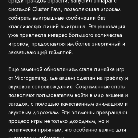
среди грандов отрасли, запустил аппарат с
системой Cluster Pays, позволяющая игрокам
собирать выигрышные комбинации без
классических линий выигрыша. Эта инновация
уже привлекла интерес большого количества
игроков, предоставляя им более энергичный и
захватывающий геймплей.
Еще заметной обновлением стала линейка игр
от Microgaming, где акцент сделан на графику и
звуковое сопровождение. Современные слоты
позволяют пользователям войти в мир экшена и
загадок, с помощью качественным анимациям и
звуковым дорожкам. Эти элементы превращают
процесс игры не только доходным, но и
эстетически приятным, что особенно важно для