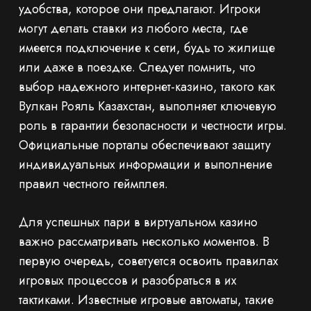
удобства, которое они предлагают. Игроки
могут делать ставки из любого места, где
имеется подключение к сети, будь то жилище
или даже в поездке. Следует помнить, что
выбор надежного интернет-казино, такого как
Вулкан Рояль Казахстан, выполняет ключевую
роль в гарантии безопасности и честности игры.
Официальные порталы обеспечивают защиту
индивидуальных информации и выполнение
правил честного геймплея.
Для успешных пари в виртуальном казино
важно рассматривать несколько моментов. В
первую очередь, советуется освоить правилах
игровых процессов и разобраться в их
тактиками. Известные игровые автоматы, такие