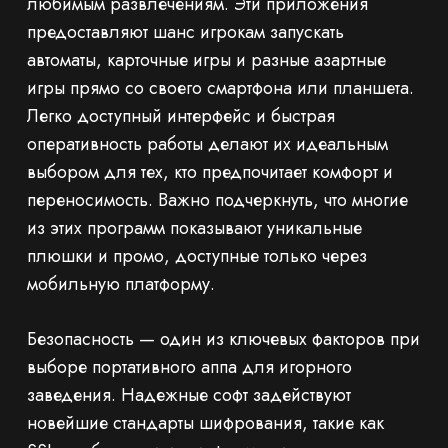
любимым развлечениям. Эти приложения
предоставляют шанс игрокам запускать
автоматы, карточные игры и разные азартные
игры прямо со своего смартфона или планшета.
Легко доступный интерфейс и быстрая
оперативность работы делают их идеальным
выбором для тех, кто предпочитает комфорт и
переносимость. Важно подчеркнуть, что многие
из этих программ показывают уникальные
плюшки и промо, доступные только через
мобильную платформу.
Безопасность — один из ключевых факторов при
выборе портативного аппа для игорного
заведения. Надежные софт задействуют
новейшие стандарты шифрования, такие как