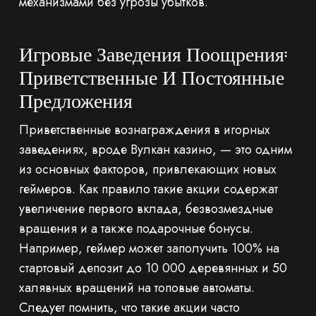
механизмами без угрозы убытков.
Игровые Заведения Поощрения:
Приветственные И Постоянные
Предложения
Приветственные вознаграждения в игорных
заведениях, вроде Вулкан казино, — это одним
из основных факторов, привлекающих новых
геймеров. Как правило такие акции содержат
увеличение первого вклада, безвозмездные
вращения и а также подарочные бонусы.
Например, геймер может заполучить 100% на
стартовый депозит до 10 000 деревянных и 50
халявных вращений на топовые автоматы.
Следует помнить, что такие акции часто