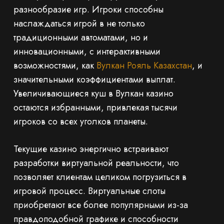
разнообразие игр. Игроки способны
наслаждаться игрой в не только
традиционными автоматами, но и
инновационными, с интерактивными
возможностями, как
Вулкан Рояль Казахстан
, и
значительными коэффициентами выплат.
Увеличивающиеся куш в Вулкан казино
остаются избранными, привлекая тысячи
игроков со всех уголков планеты.
Текущие казино энергично встраивают
разработки виртуальной реальности, что
позволяет клиентам целиком погрузиться в
игровой процесс. Виртуальные слоты
приобретают все более популярными из-за
правдоподобной графике и способности